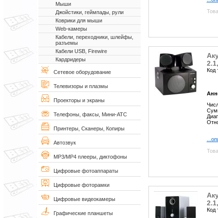
Мыши
Това
Джойстики, геймпады, рули
Коврики для мыши
Web-камеры
Кабели, переходники, шлейфы,
разъемы
Кабели USB, Firewire
Аку
Кардридеры
2.1
Код 
Сетевое оборудование
Телевизоры и плазмы
Анн
Проекторы и экраны
Числ
Сум
Телефоны, факсы, Мини-АТС
Диап
Отно
Принтеры, Сканеры, Копиры
...о
Автозвук
Това
MP3/MP4 плееры, диктофоны
Цифровые фотоаппараты
Цифровые фоторамки
Аку
Цифровые видеокамеры
2.1
Код 
Графические планшеты