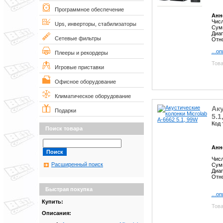
Программное обеспечение
Анн
Числ
Ups, инверторы, стабилизаторы
Сум
Диап
Сетевые фильтры
Отно
...о
Плееры и рекордеры
Това
Игровые приставки
Офисное оборудование
Климатическое оборудование
Аку
Подарки
5.1
Код 
Поиск товара
Анн
Числ
Расширенный поиск
Сум
Диап
Отно
Быстрая покупка
...о
Купить:
Това
Описания: