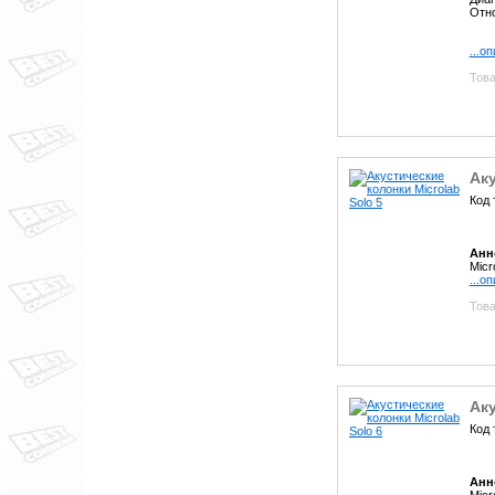
Отно
...о
Това
Аку
Код 
Анн
Micr
...о
Това
Аку
Код 
Анн
Micr