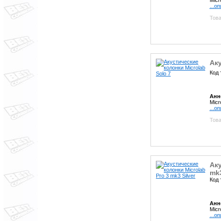
...о
Това
Аку
Код 
Анн
Micr
...о
Това
Аку
mk3
Код 
Анн
Micr
...о