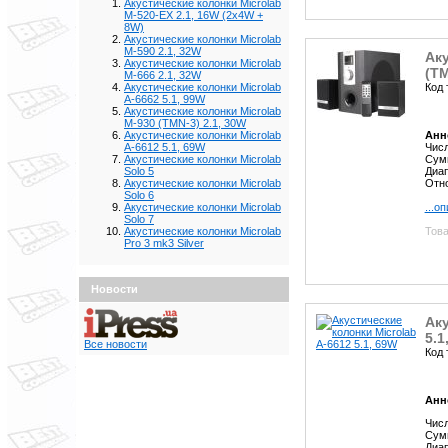
Акустические колонки Microlab
M-520-EX 2.1, 16W (2x4W +
8W)
Акустические колонки Microlab
M-590 2.1, 32W
Аку
Акустические колонки Microlab
(TM
M-666 2.1, 32W
Код 
Акустические колонки Microlab
A-6662 5.1, 99W
Акустические колонки Microlab
M-930 (TMN-3) 2.1, 30W
Анн
Акустические колонки Microlab
Числ
A-6612 5.1, 69W
Сум
Акустические колонки Microlab
Диап
Solo 5
Отно
Акустические колонки Microlab
Solo 6
...о
Акустические колонки Microlab
Solo 7
Това
Акустические колонки Microlab
Pro 3 mk3 Silver
Новости
Аку
5.1
Все новости
Код 
Анн
Числ
Сум
Диап