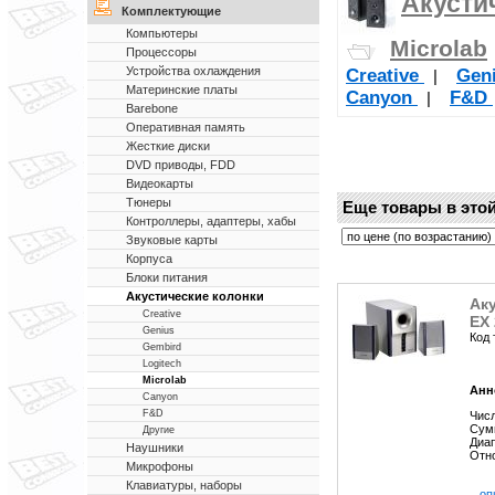
Акусти
Комплектующие
Компьютеры
Microlab
Процессоры
Устройства охлаждения
Creative
Gen
|
Материнские платы
Canyon
F&D
|
Barebone
Оперативная память
Жесткие диски
DVD приводы, FDD
Видеокарты
Тюнеры
Еще товары в этой
Контроллеры, адаптеры, хабы
Звуковые карты
Корпуса
Блоки питания
Акустические колонки
Аку
Creative
EX 
Genius
Код 
Gembird
Logitech
Microlab
Анн
Canyon
F&D
Числ
Сум
Другие
Диап
Наушники
Отно
Микрофоны
Клавиатуры, наборы
...о