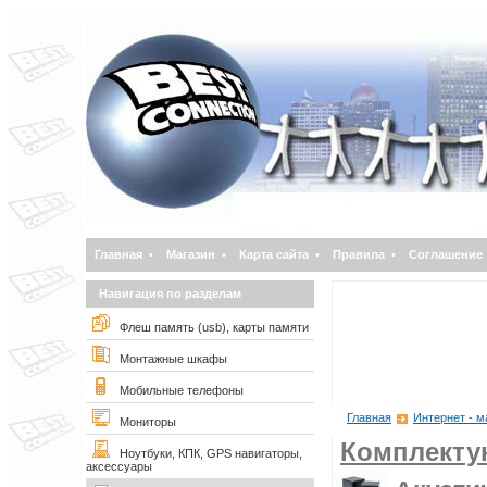
Главная
•
Магазин
•
Карта сайта
•
Правила
•
Соглашение
Навигация по разделам
Флеш память (usb), карты памяти
Монтажные шкафы
Мобильные телефоны
Главная
Интернет - м
Мониторы
Комплект
Ноутбуки, КПК, GPS навигаторы,
аксессуары