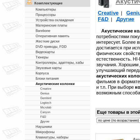
Акусти
Комплектующие
Компьютеры
Creative
Geni
|
Процессоры
F&D
Другие
|
Устройства охлаждения
Материнские платы
Акустические к
Barebone
потребностями покуп
Оперативная память
интересует. Более 
Жесткие диски
DVD приводы, FDD
достигается при ис
Видеокарты
физических свойств
Тюнеры
естественность. HI
Контроллеры, адаптеры, хабы
звучания. Хорошим
Звуковые карты
улучшающий переда
Корпуса
акустических коло
Блоки питания
фильмов в формате
Акустические колонки
и т.п. При выборе
к
Creative
возможным способа
Genius
Gembird
Logitech
Microlab
Еще товары в этой
Canyon
F&D
Другие
Наушники
Микрофоны
Клавиатуры, наборы
Аку