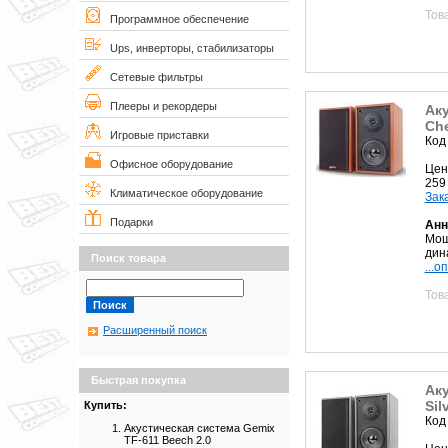
Тов
Программное обеспечение
Ups, инверторы, стабилизаторы
Сетевые фильтры
Плееры и рекордеры
Аку
Che
Игровые приставки
Код
Офисное оборудование
Цен
259
Климатическое оборудование
Зак
Подарки
Анн
Мощ
дин
Поиск товара
...о
Тов
Расширенный поиск
Быстрая покупка
Аку
Sil
Купить:
Код
Акустическая система Gemix
TF-611 Beech 2.0