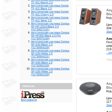
TF-611 Beech 2.0
Акустическая система Gemix
TF-611 Black 2.0
Ак
Акустическая система Gemix
Bla
TF-611 Cherry 2.0
Код
Акустическая система Gemix
TF-611 Silver 2.0
Акустическая система Genius
Цен
SP-HF1201A Black 2.0
308
(31730027101)
Зак
Акустическая система Genius
SP-HF800 Black 2.0 Pro
Анн
(31730975100)
Акустическая система Genius
Пол
SP-i150 Black 2.0
шир
(31730954100)
219 
Акустическая система Genius
...о
SP-i150 White 2.0
(31730954101)
Тов
Акустическая система Genius
SP-i160 Black 2.0
(31730952100)
Акустическая система Genius
SP-i160 White 2.0
(31730952100)
Аку
Новости
Bla
Код
Цен
Все новости
117
Зак