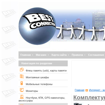
Главная
•
Магазин
•
Карта сайта
•
Правила
•
Соглашение
Навигация по разделам
Флеш память (usb), карты памяти
Монтажные шкафы
Мобильные телефоны
Главная
Интернет - м
Мониторы
Комплект
Ноутбуки, КПК, GPS навигаторы,
аксессуары