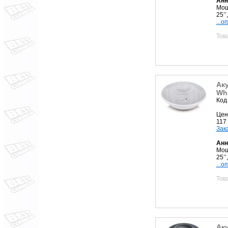
Анн
Мощ
25’’
...о
Тов
Аку
Whi
Код
Цен
117
Зак
Анн
Мощ
25’’
...о
Тов
Аку