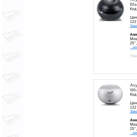
Bla
Код
Цен
122
Зак
Анн
Мощ
25’’
...о
Тов
Аку
Whi
Код
Цен
122
Зак
Анн
Мощ
25’’
...о