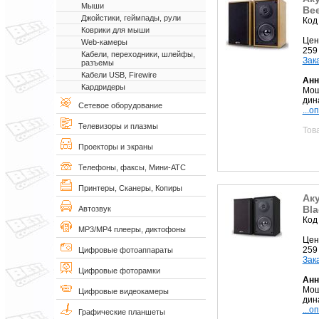
Мыши
Bee
Джойстики, геймпады, рули
Код
Коврики для мыши
Цен
Web-камеры
259
Кабели, переходники, шлейфы,
Зак
разъемы
Кабели USB, Firewire
Анн
Кардридеры
Мощ
дин
Сетевое оборудование
...о
Телевизоры и плазмы
Тов
Проекторы и экраны
Телефоны, факсы, Мини-АТС
Принтеры, Сканеры, Копиры
Аку
Bla
Автозвук
Код
MP3/MP4 плееры, диктофоны
Цен
259
Цифровые фотоаппараты
Зак
Цифровые фоторамки
Анн
Мощ
Цифровые видеокамеры
дин
...о
Графические планшеты