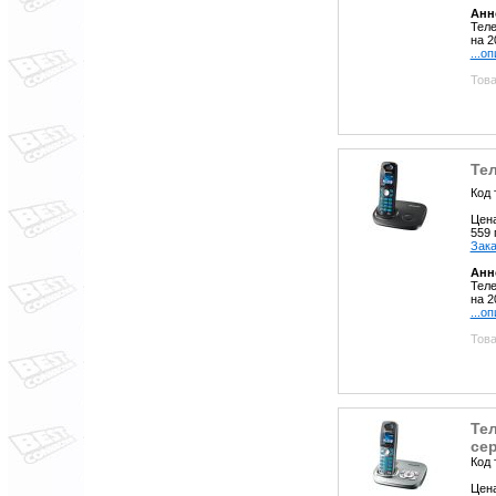
Анн
Теле
на 2
...о
Това
Те
Код 
Цен
559
Зака
Анн
Теле
на 2
...о
Това
Те
се
Код 
Цен