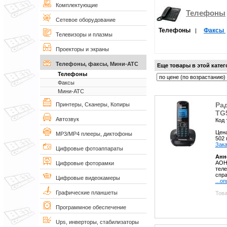
Комплектующие
Телефоны
Сетевое оборудование
Телефоны
Факсы
|
Телевизоры и плазмы
Проекторы и экраны
Телефоны, факсы, Мини-АТС
Еще товары в этой кате
Телефоны
Факсы
Мини-АТС
Ра
Принтеры, Сканеры, Копиры
TG
Автозвук
Код 
Цен
MP3/MP4 плееры, диктофоны
502
Зака
Цифровые фотоаппараты
Анн
АОН,
Цифровые фоторамки
теле
спра
Цифровые видеокамеры
...о
Графические планшеты
Това
Программное обеспечение
Ups, инверторы, стабилизаторы