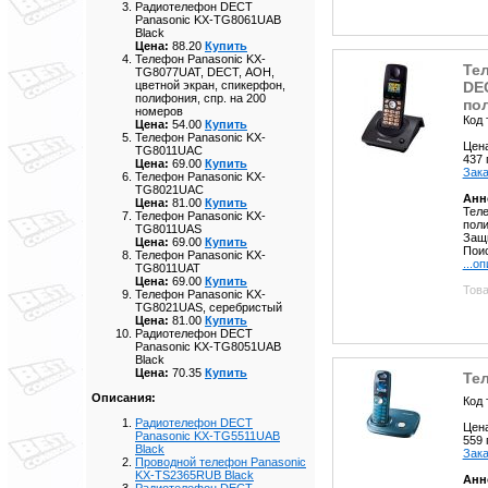
Радиотелефон DECT
Panasonic KX-TG8061UAB
Black
Цена:
88.20
Купить
Телефон Panasonic KX-
Те
TG8077UAT, DECT, АОН,
DEC
цветной экран, спикерфон,
полифония, спр. на 200
пол
номеров
Код 
Цена:
54.00
Купить
Телефон Panasonic KX-
Цен
TG8011UAC
437
Цена:
69.00
Купить
Зака
Телефон Panasonic KX-
TG8021UAC
Анн
Цена:
81.00
Купить
Теле
Телефон Panasonic KX-
поли
TG8011UAS
Защи
Цена:
69.00
Купить
Поис
Телефон Panasonic KX-
...о
TG8011UAT
Цена:
69.00
Купить
Това
Телефон Panasonic KX-
TG8021UAS, серебристый
Цена:
81.00
Купить
Радиотелефон DECT
Panasonic KX-TG8051UAB
Black
Цена:
70.35
Купить
Те
Описания:
Код 
Радиотелефон DECT
Цен
Panasonic KX-TG5511UAB
559
Black
Зака
Проводной телефон Panasonic
KX-TS2365RUB Black
Анн