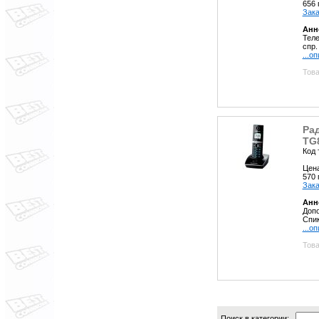
656
Зака
Анн
Теле
спр.
...о
Това
Ра
TG
Код 
Цен
570
Зака
Анн
Допо
Спик
...о
Това
Поиск в категории: