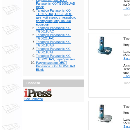
Радиотелефон DECT
Теле
Panasonic KX-TG8061UAB
на 2
Black
...о
Телефон Panasonic KX-
TG8077UAT, DECT, АОН,
Това
цветной экран, спикерфон,
полифония, спр. на 200
номеров
Телефон Panasonic KX-
TG8011UAC
Телефон Panasonic KX-
Те
TG8021UAC
Телефон Panasonic KX-
Код 
TG8011UAS
Телефон Panasonic KX-
Цен
TG8011UAT
656
Телефон Panasonic KX-
Зака
TG8021UAS, серебристый
Радиотелефон DECT
Анн
Panasonic KX-TG8051UAB
Тел
Black
спр.
...о
Това
Новости
Все новости
Те
Код 
Цен
559
Зака