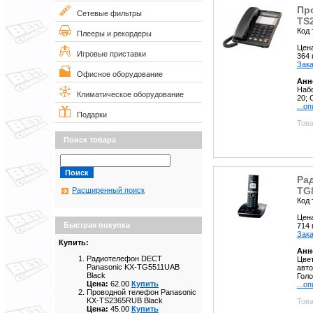
Пр
Сетевые фильтры
TS
Код 
Плееры и рекордеры
Цен
Игровые приставки
364
Зака
Офисное оборудование
Анн
Набо
Климатическое оборудование
20; 
...о
Подарки
Това
Поиск товара
Ра
TG
Расширенный поиск
Код 
Цен
Быстрая покупка
714
Зака
Купить:
Анн
Радиотелефон DECT
Цвет
Panasonic KX-TG5511UAB
авто
Black
Голо
Цена:
62.00
Купить
...о
Проводной телефон Panasonic
KX-TS2365RUB Black
Това
Цена:
45.00
Купить