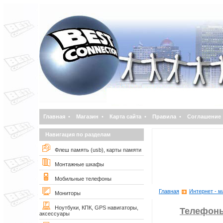
Главная
•
Магазин
•
Карта сайта
•
Правила
•
Соглашение
Навигация по разделам
Флеш память (usb), карты памяти
Монтажные шкафы
Мобильные телефоны
Главная
Интернет - м
Мониторы
Ноутбуки, КПК, GPS навигаторы,
Телефоны
аксессуары