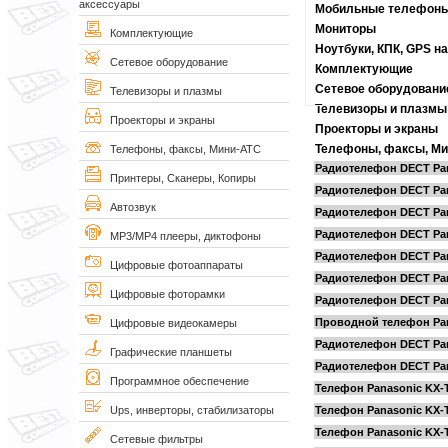
аксессуары
Мобильные телефон
Мониторы
Комплектующие
Ноутбуки, КПК, GPS н
Сетевое оборудование
Комплектующие
Сетевое оборудовани
Телевизоры и плазмы
Телевизоры и плазмы
Проекторы и экраны
Проекторы и экраны
Телефоны, факсы, Ми
Телефоны, факсы, Мини-АТС
Радиотелефон DECT Pa
Принтеры, Сканеры, Копиры
Радиотелефон DECT Pan
Автозвук
Радиотелефон DECT Pan
Радиотелефон DECT Pan
MP3/MP4 плееры, диктофоны
Радиотелефон DECT Pan
Цифровые фотоаппараты
Радиотелефон DECT Pan
Цифровые фоторамки
Радиотелефон DECT Pan
Проводной телефон Pan
Цифровые видеокамеры
Радиотелефон DECT Pan
Графические планшеты
Радиотелефон DECT Pan
Программное обеспечение
Телефон Panasonic KX
Телефон Panasonic KX
Ups, инверторы, стабилизаторы
Телефон Panasonic KX
Сетевые фильтры