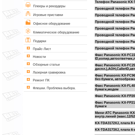
Телефон Panasonic KX
Плееры и рекордеры
Проводной телефон Pan
Игровые приставки
Проводной телефон Pan
Проводной телефон Pan
Офисное оборудование
Проводной телефон Pan
Климатическое оборудование
Проводной телефон Pan
Подарки
Проводной телефон Pan
Проводной телефон Pan
Прайс-Лист
Факс Panasonic KX-FC2
Новости
ID,копир,автоответчик,
Обзорные статьи
Факс Panasonic KX-FC2
диспл.),АОН,CallerID,а
Лазерная гравировка
Факс Panasonic KX-FC96
без бумаги, автообрезк
Ремонт ПК
Факс Panasonic KX-FL40
Флешки. Проблема выбора.
бумаги,модем
Факс Panasonic KX-FP20
Факс Panasonic KX-FP21
бумаги
Мини-АТС Panasonic KX
внутр.линий (макс.12/52
KX-TDA3172XJ, плата 8
KX-TDA3173XJ, плата 4