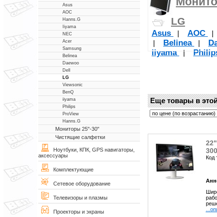
Монито
Asus
AOC
LG
Hanns.G
Iiyama
Asus
AOC
|
NEC
Belinea
D
|
|
Acer
Samsung
iiyama
Phili
|
Belinea
Daewoo
Dell
LG
Viewsonic
BenQ
Еще товары в этой
iiyama
Philips
ProView
Hanns.G
Мониторы 25"-30"
Чистящие салфетки
22
300
Ноутбуки, КПК, GPS навигаторы,
аксессуары
Код 
Комплектующие
Анн
Сетевое оборудование
Широ
рабо
Телевизоры и плазмы
реше
...о
Проекторы и экраны