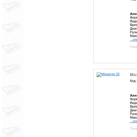
Анн
Форм
Види
Врем
Диап
Разм
Макс
...о
Това
Мо
Код 
Анн
Форм
Види
Врем
Диап
Разм
Макс
...о
Това