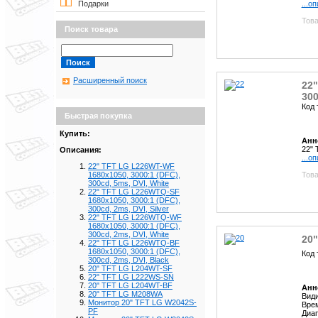
...о
Подарки
Това
Поиск товара
Расширенный поиск
22
300
Код 
Быстрая покупка
Купить:
Анн
22" 
Описания:
...о
22" TFT LG L226WT-WF
Това
1680x1050, 3000:1 (DFC),
300cd, 5ms, DVI, White
22" TFT LG L226WTQ-SF
1680x1050, 3000:1 (DFC),
300cd, 2ms, DVI, Silver
22" TFT LG L226WTQ-WF
1680x1050, 3000:1 (DFC),
300cd, 2ms, DVI, White
20
22" TFT LG L226WTQ-BF
1680x1050, 3000:1 (DFC),
Код 
300cd, 2ms, DVI, Black
20" TFT LG L204WT-SF
22" TFT LG L222WS-SN
20" TFT LG L204WT-BF
Анн
20" TFT LG M208WA
Види
Монитор 20" TFT LG W2042S-
Врем
PF
Диап