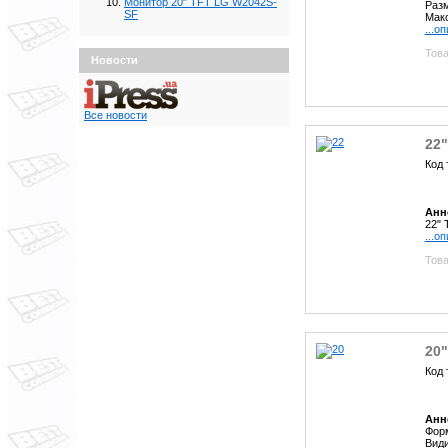
Монитор 20" TFT LG W2042S-
Разм
SF
Макс
...о
Това
Новости
Все новости
22
Код 
Анн
22" 
...о
Това
20
Код 
Анн
Форм
Види