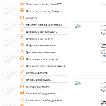
Телефоны, факсы, Мини-АТС
Това
Принтеры, Сканеры, Копиры
Автозвук
MP3/MP4 плееры, диктофоны
22
300
Цифровые фотоаппараты
Код 
Цифровые фоторамки
Анн
Цифровые видеокамеры
Мног
рабо
Графические планшеты
разн
...о
Программное обеспечение
Това
Ups, инверторы, стабилизаторы
Сетевые фильтры
Плееры и рекордеры
22
300
Игровые приставки
Код 
Офисное оборудование
Климатическое оборудование
Анн
22" 