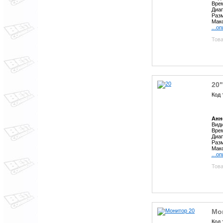
Врем
Диап
Разм
Макс
...о
Това
20
Код 
Анн
Види
Врем
Диап
Разм
Макс
...о
Това
Мо
Код 