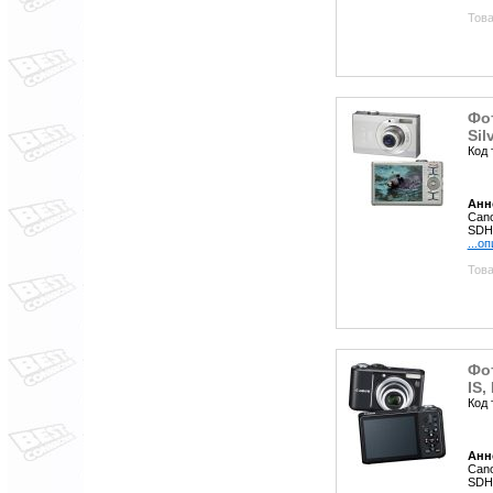
Това
Фот
Sil
Код 
Анн
Cano
SDHC
...о
Това
Фо
IS,
Код 
Анн
Cano
SDHC