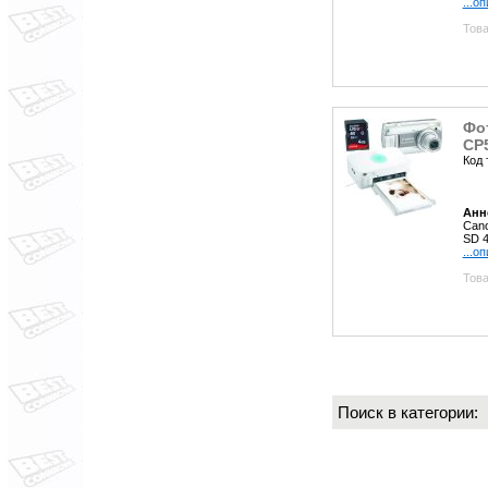
...о
Това
Фо
CP
Код 
Анн
Cano
SD 
...о
Това
Поиск в категории