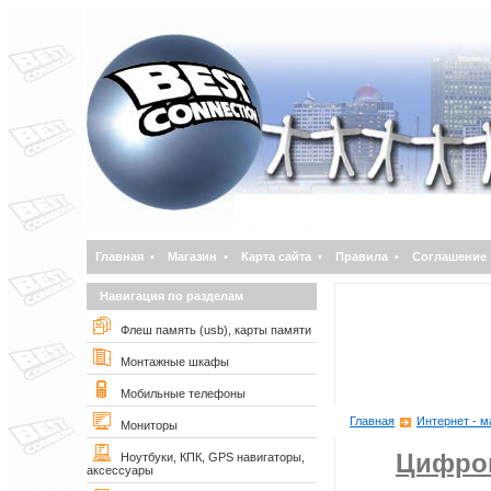
Главная
•
Магазин
•
Карта сайта
•
Правила
•
Соглашение
Навигация по разделам
Флеш память (usb), карты памяти
Монтажные шкафы
Мобильные телефоны
Главная
Интернет - м
Мониторы
Цифро
Ноутбуки, КПК, GPS навигаторы,
аксессуары