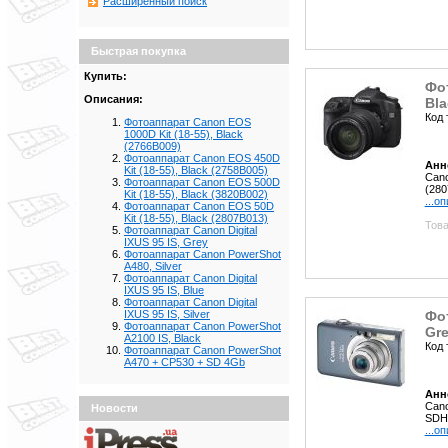
Расширенный поиск
Быстрая покупка
Купить:
Фот
Описания:
Bla
Код 
Фотоаппарат Canon EOS
1000D Kit (18-55), Black
(2766B009)
Фотоаппарат Canon EOS 450D
Анн
Kit (18-55), Black (2758B005)
Cano
Фотоаппарат Canon EOS 500D
(280
Kit (18-55), Black (3820B002)
...о
Фотоаппарат Canon EOS 50D
Kit (18-55), Black (2807B013)
Това
Фотоаппарат Canon Digital
IXUS 95 IS, Grey
Фотоаппарат Canon PowerShot
A480, Silver
Фотоаппарат Canon Digital
IXUS 95 IS, Blue
Фотоаппарат Canon Digital
Фот
IXUS 95 IS, Silver
Фотоаппарат Canon PowerShot
Gr
A2100 IS, Black
Код 
Фотоаппарат Canon PowerShot
A470 + CP530 + SD 4Gb
Анн
Cano
Новости
SDHC
...о