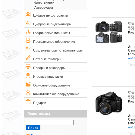
фототехники
Аксессуары
Цифровые фоторамки
Фот
Цифровые видеокамеры
55)
Код 
Графические планшеты
Программное обеспечение
Анн
Cano
Ups, инверторы, стабилизаторы
(275
...о
Сетевые фильтры
Това
Плееры и рекордеры
Игровые приставки
Офисное оборудование
Фот
Климатическое оборудование
55)
Код 
Подарки
Поиск товара
Анн
Cano
(382
...о
Това