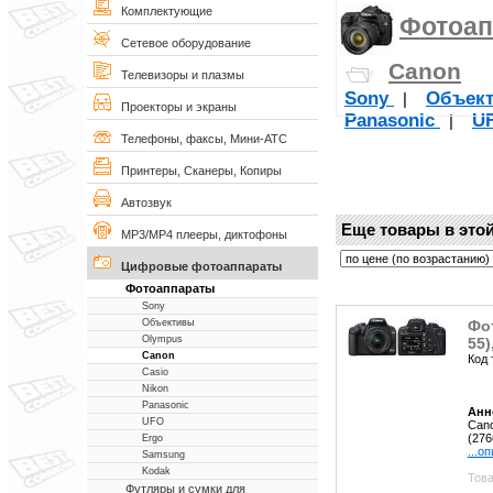
Комплектующие
Фотоап
Сетевое оборудование
Canon
Телевизоры и плазмы
Sony
Объек
|
Проекторы и экраны
Panasonic
U
|
Телефоны, факсы, Мини-АТС
Принтеры, Сканеры, Копиры
Автозвук
Еще товары в этой
MP3/MP4 плееры, диктофоны
Цифровые фотоаппараты
Фотоаппараты
Sony
Фот
Объективы
Olympus
55)
Canon
Код 
Casio
Nikon
Panasonic
Анн
UFO
Cano
(276
Ergo
...о
Samsung
Kodak
Това
Футляры и сумки для