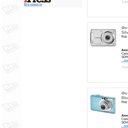
Това
Все новости
Фо
Sil
Код 
Анн
Cano
SDHC
...о
Това
Фот
Blu
Код 
Анн
Cano
SDHC
...о