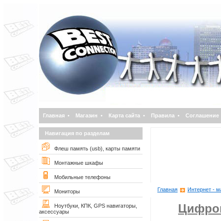
Главная
•
Магазин
•
Карта сайта
•
Правила
•
Соглашение
Навигация по разделам
Флеш память (usb), карты памяти
Монтажные шкафы
Мобильные телефоны
Главная
Интернет - м
Мониторы
Цифро
Ноутбуки, КПК, GPS навигаторы,
аксессуары