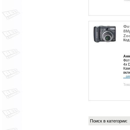
Фо
8Mp
Zoo
Код
Анн
Фот
4x 
Кам
вкл
...о
Тов
Поиск в категории