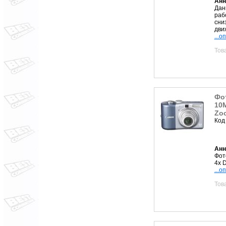
Анн
Дан
раб
сни
дви
...о
Тов
Фо
10M
Zoo
Код
Анн
Фот
4x 
...о
Тов