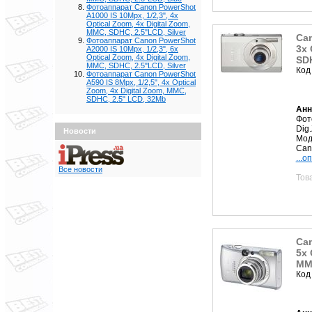
Фотоаппарат Canon PowerShot
A1000 IS 10Mpx, 1/2,3", 4x
Optical Zoom, 4x Digital Zoom,
MMC, SDHC, 2.5"LCD, Silver
Can
Фотоаппарат Canon PowerShot
3x 
A2000 IS 10Mpx, 1/2,3", 6x
Optical Zoom, 4x Digital Zoom,
SDH
MMC, SDHC, 2.5"LCD, Silver
Код
Фотоаппарат Canon PowerShot
A590 IS 8Mpx, 1/2,5", 4x Optical
Zoom, 4x Digital Zoom, MMC,
SDHC, 2.5" LCD, 32Mb
Анн
Фото
Dig
Новости
Мод
Cano
...о
Все новости
Тов
Can
5x 
MMC
Код