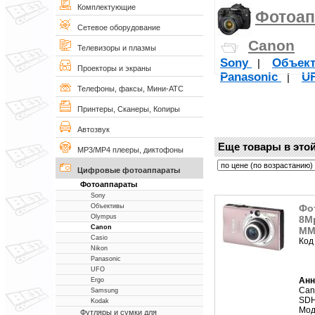
Комплектующие
Фотоап
Сетевое оборудование
Canon
Телевизоры и плазмы
Sony
Объек
|
Проекторы и экраны
Panasonic
U
|
Телефоны, факсы, Мини-АТС
Принтеры, Сканеры, Копиры
Автозвук
Еще товары в этой
MP3/MP4 плееры, диктофоны
Цифровые фотоаппараты
Фотоаппараты
Sony
Фот
Объективы
Olympus
8Mp
Canon
MMC
Casio
Код
Nikon
Panasonic
UFO
Анн
Ergo
Cano
Samsung
SDH
Kodak
Мод
Футляры и сумки для