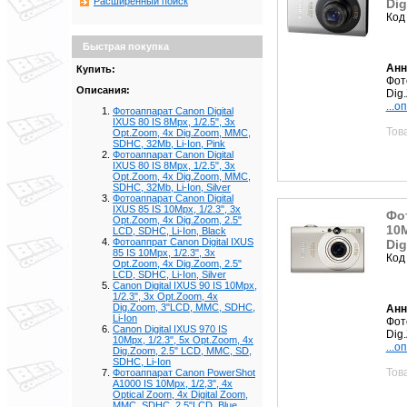
Расширенный поиск
Dig
Код
Быстрая покупка
Анн
Купить:
Фото
Описания:
Dig
...о
Фотоаппарат Canon Digital
IXUS 80 IS 8Mpx, 1/2.5", 3x
Тов
Opt.Zoom, 4x Dig.Zoom, MMC,
SDHC, 32Mb, Li-Ion, Pink
Фотоаппарат Canon Digital
IXUS 80 IS 8Mpx, 1/2.5", 3x
Opt.Zoom, 4x Dig.Zoom, MMC,
SDHC, 32Mb, Li-Ion, Silver
Фотоаппарат Canon Digital
IXUS 85 IS 10Mpx, 1/2.3", 3x
Фот
Opt.Zoom, 4x Dig.Zoom, 2.5"
10M
LCD, SDHC, Li-Ion, Black
Фотоаппрат Canon Digital IXUS
Dig
85 IS 10Mpx, 1/2.3", 3x
Код
Opt.Zoom, 4x Dig.Zoom, 2.5"
LCD, SDHC, Li-Ion, Silver
Canon Digital IXUS 90 IS 10Mpx,
1/2.3", 3x Opt.Zoom, 4x
Dig.Zoom, 3"LCD, MMC, SDHC,
Анн
Li-Ion
Фото
Canon Digital IXUS 970 IS
Dig.
10Mpx, 1/2.3", 5x Opt.Zoom, 4x
...о
Dig.Zoom, 2.5" LCD, MMC, SD,
SDHC, Li-Ion
Тов
Фотоаппарат Canon PowerShot
A1000 IS 10Mpx, 1/2,3", 4x
Optical Zoom, 4x Digital Zoom,
MMC, SDHC, 2.5"LCD, Blue