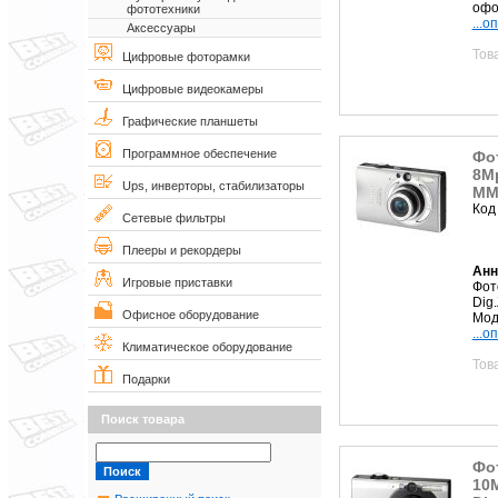
офо
фототехники
...о
Аксессуары
Тов
Цифровые фоторамки
Цифровые видеокамеры
Графические планшеты
Программное обеспечение
Фот
8Mp
Ups, инверторы, стабилизаторы
MMC
Код
Сетевые фильтры
Плееры и рекордеры
Анн
Игровые приставки
Фото
Dig
Офисное оборудование
Мод
...о
Климатическое оборудование
Тов
Подарки
Поиск товара
Фот
10M