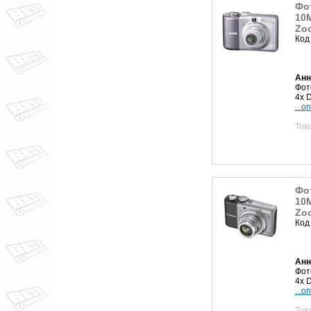
Фо
10M
Zoo
Код
Анн
Фот
4x D
...о
Тов
Фо
10M
Zoo
Код
Анн
Фот
4x D
...о
Тов