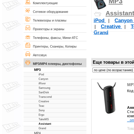
MP3
Комплектующие
Assistan
Сетевое оборудование
iPod
Canyon
|
Телевизоры и плазмы
Creative
T
|
|
Проекторы и экраны
Grand
Телефоны, факсы, Мини-АТС
Принтеры, Сканеры, Копиры
Автозвук
Еще товары в этой
MP3/MP4 плееры, диктофоны
MP3
iPod
Canyon
iRiver
MP3
Samsung
Код
SanDisk
Transcend
Creative
Teac
Анн
Sony
Сти
Ergo
ком
TakeMS
...о
Assistant
Тов
Grand
MP4