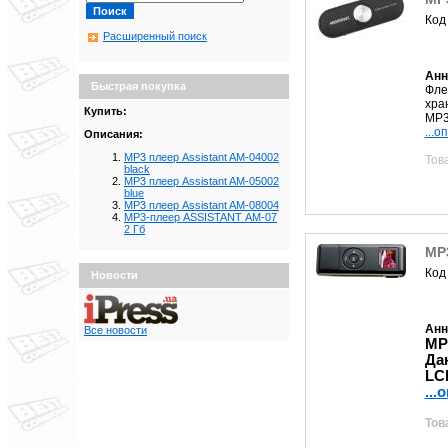
Код
Расширенный поиск
Анн
Быстрая покупка
Фле
хра
Купить:
MP3
...о
Описания:
MP3 плеер Assistant AM-04002
Тов
black
MP3 плеер Assistant AM-05002
blue
MP3 плеер Assistant AM-08004
МР3-плеер ASSISTANT АМ-07
2 Гб
МР
Код
Новости
Анн
Все новости
МР
Да
LCD
...
Тов