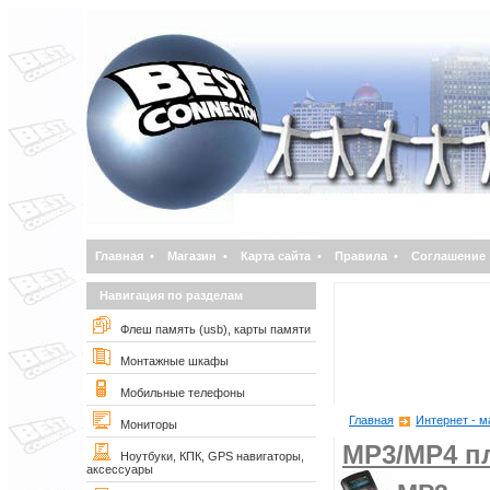
Главная
•
Магазин
•
Карта сайта
•
Правила
•
Соглашение
Навигация по разделам
Флеш память (usb), карты памяти
Монтажные шкафы
Мобильные телефоны
Главная
Интернет - м
Мониторы
MP3/MP4 п
Ноутбуки, КПК, GPS навигаторы,
аксессуары