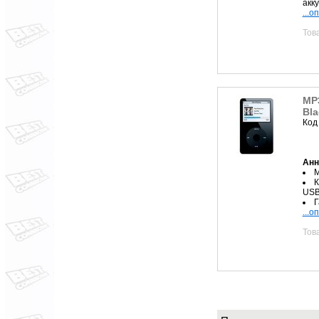
акк
...о
Тов
MP3
Bla
Код
Анн
M
К
USB
Г
...о
Тов