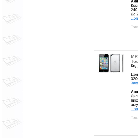
Анн
Кор
240
До 
...о
Тов
MP3
To
Код
Цен
320
Зак
Анн
Дис
пик
акк
...о
Тов