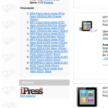
Цена:
0.00
Купить
Описания:
MP3-Flash player Apple iPOD
Nano 16GB A1366 Orange
MP3
(6Gen)
A13
MP3-Flash player Apple iPOD
Код
Nano 16GB A1366 Pink (6Gen)
MP3-Flash player Apple iPOD
Nano 16GB A1366 Silver (6Gen)
Цен
MP3-Flash player Apple iPOD
166
Nano 8GB A1366 Blue (6Gen)
Зак
MP3-Flash player Apple iPOD
Nano 8GB A1366 Green (6Gen)
Анн
MP3-Flash player Apple iPOD
Кор
Nano 8GB A1366 Silver (6Gen)
MP3/MPEG4 player Apple A1367
240
iPOD Touch 32GB (4Gen)
До 
MP3/MPEG4 player Apple A1367
...о
iPOD Touch 64GB (4Gen)
MP3/MPEG4 player Apple A1367
Тов
iPOD Touch 8GB (4Gen)
MP3/HDD Player Apple iPod
Video 80Gb, Black
Новости
MP3
A13
Код
Все новости