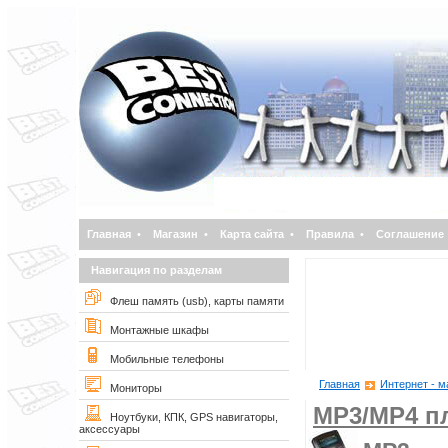
Главная
•
Магазин
•
Карта сайта
•
Правила
•
Соглашение
Навигация по разделам
Флеш память (usb), карты памяти
Монтажные шкафы
Мобильные телефоны
Главная
Интернет - м
Мониторы
MP3/MP4 п
Ноутбуки, КПК, GPS навигаторы,
аксессуары