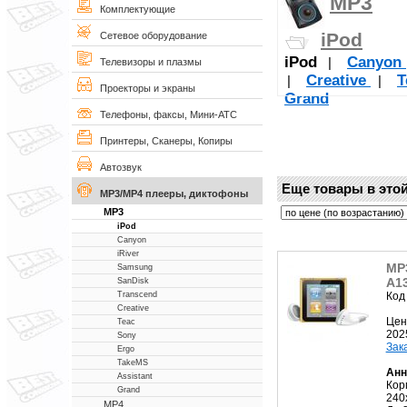
MP3
Комплектующие
iPod
Сетевое оборудование
iPod
Canyon
|
Телевизоры и плазмы
Creative
T
|
|
Проекторы и экраны
Grand
Телефоны, факсы, Мини-АТС
Принтеры, Сканеры, Копиры
Автозвук
Еще товары в этой
MP3/MP4 плееры, диктофоны
MP3
iPod
Canyon
iRiver
MP3
Samsung
A13
SanDisk
Код
Transcend
Creative
Цен
Teac
202
Sony
Зак
Ergo
TakeMS
Анн
Assistant
Кор
Grand
240
MP4