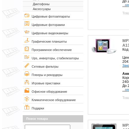
До 
Диктофоны
...о
Аксессуары
Тов
Цифровые фотоаппараты
Цифровые фоторамки
Цифровые видеокамеры
MP3
Графические планшеты
A13
Код
Программное обеспечение
Цен
Ups, инверторы, стабилизаторы
204
Зак
Сетевые фильтры
Анн
Плееры и рекордеры
Кор
240
Игровые приставки
До 
...о
Офисное оборудование
Тов
Климатическое оборудование
Подарки
Поиск товара
MP3