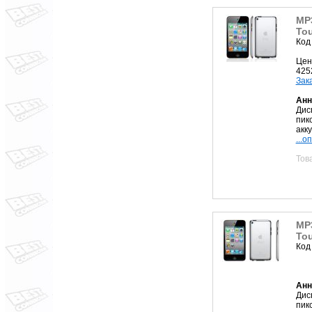
MP3
To
Код
Цен
425
Зак
Анн
Дис
пик
акк
...о
Тов
MP3
To
Код
Анн
Дис
пик