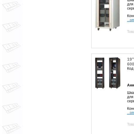
для
сер
Кон
...о
Тов
19
60
Код
Анн
Шк
для
сер
Кон
...о
Тов