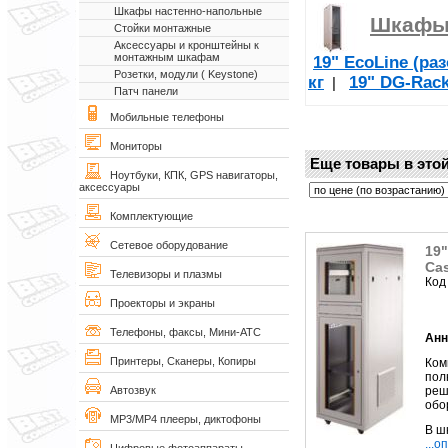
Шкафы настенно-напольные
Шкафы
Стойки монтажные
Аксессуары и кронштейны к
монтажным шкафам
19" EcoLine (ра
Розетки, модули ( Keystone)
кг
19" DG-Rac
|
Патч панели
Мобильные телефоны
Мониторы
Еще товары в этой
Ноутбуки, КПК, GPS навигаторы,
аксессуары
Комплектующие
Сетевое оборудование
19
Ca
Телевизоры и плазмы
Код
Проекторы и экраны
Телефоны, факсы, Мини-АТС
Анн
Принтеры, Сканеры, Копиры
Ком
пол
реш
Автозвук
обо
MP3/MP4 плееры, диктофоны
В ш
...о