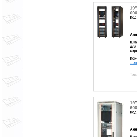
19
60
Код
Анн
Шк
для
сер
Кон
...о
Тов
19
60
Код
Анн
Шк