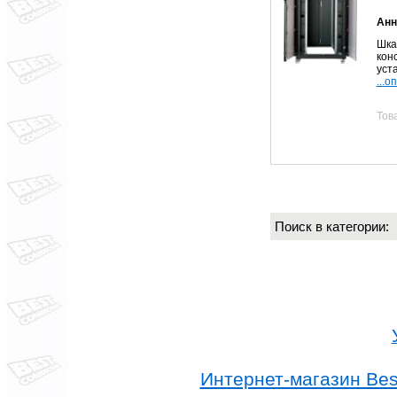
Анн
Шк
кон
уст
...о
Тов
Поиск в категории
Интернет-магазин Best