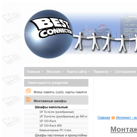
Главная
•
Магазин
•
Карта сайта
•
Правила
•
Соглашение
Навигация по разделам
Флеш память (usb), карты памяти
Монтажные шкафы
Шкафы напольные
19" EcoLine (разобранные)
19" EuroLine (разобранные) до 600 кг
Главная
Интернет - м
19" DG-Rack
19" DG-Rack-800
Монта
Компьютерные PC-Case
Шкафы настенные и кронштейны