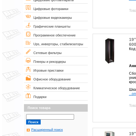
Цифровые фотоаппараты
Цифровые фоторамки
Тов
Цифровые видеокамеры
Графические планшеты
Программное обеспечение
19
60
Ups, инверторы, стабилизаторы
Код
Сетевые фильтры
Плееры и рекордеры
Анн
Игровые приставки
Сбо
уни
Офисное оборудование
кро
Климатическое оборудование
Шка
...о
Подарки
Тов
Поиск товара
Расширенный поиск
19