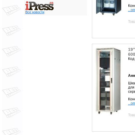
Кон
...о
Все новости
Тов
19
60
Код
Анн
Шк
для
сер
Кон
...о
Тов