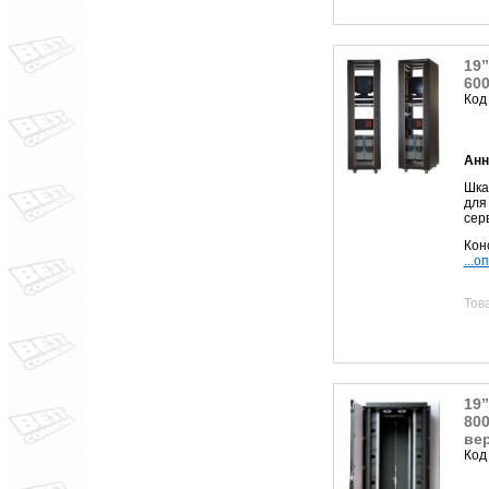
19
60
Код
Анн
Шк
для
сер
Кон
...о
Тов
19
800
ве
Код