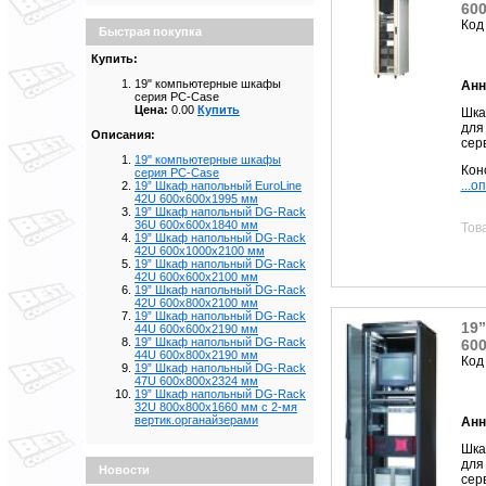
60
Код
Быстрая покупка
Купить:
19" компьютерные шкафы
Анн
серия PC-Case
Цена:
0.00
Купить
Шк
для
Описания:
сер
19" компьютерные шкафы
Кон
серия PC-Case
...о
19” Шкаф напольный EuroLine
42U 600x600x1995 мм
19” Шкаф напольный DG-Rack
36U 600x600x1840 мм
Тов
19” Шкаф напольный DG-Rack
42U 600x1000x2100 мм
19” Шкаф напольный DG-Rack
42U 600x600x2100 мм
19” Шкаф напольный DG-Rack
42U 600x800x2100 мм
19” Шкаф напольный DG-Rack
19
44U 600x600x2190 мм
19” Шкаф напольный DG-Rack
60
44U 600x800x2190 мм
Код
19” Шкаф напольный DG-Rack
47U 600x800x2324 мм
19” Шкаф напольный DG-Rack
32U 800x800x1660 мм с 2-мя
вертик.органайзерами
Анн
Шк
для
Новости
сер