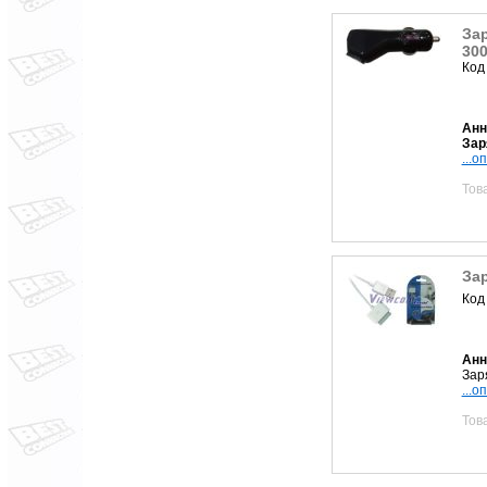
Зар
300
Код
Анн
Зар
...о
Тов
За
Код
Анн
Зар
...о
Тов