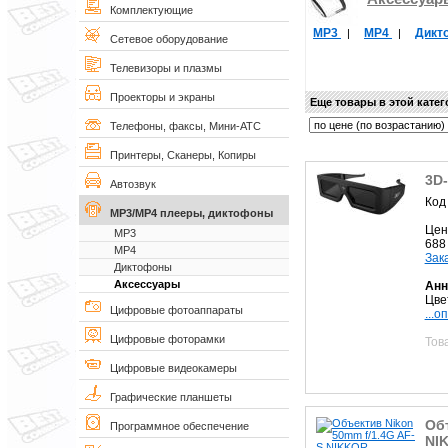
Комплектующие
MP3
MP4
Дикт
|
|
Сетевое оборудование
Телевизоры и плазмы
Проекторы и экраны
Еще товары в этой кате
Телефоны, факсы, Мини-АТС
Принтеры, Сканеры, Копиры
3D-
Автозвук
Код
MP3/MP4 плееры, диктофоны
Цен
MP3
688
MP4
Зак
Диктофоны
Аксессуары
Анн
Цвет
Цифровые фотоаппараты
...о
Цифровые фоторамки
Тов
Цифровые видеокамеры
Графические планшеты
Объ
Программное обеспечение
NI