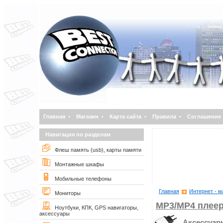
Главная
•
Магазин
•
Карта сайта
•
Правила
•
Соглашение
Навигация по разделам
Флеш память (usb), карты памяти
Монтажные шкафы
Мобильные телефоны
Главная
Интернет - м
Мониторы
MP3/MP4 плее
Ноутбуки, КПК, GPS навигаторы,
аксессуары
Аксессуар