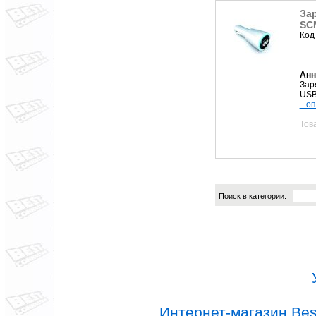
Зар
SC
Код
Анн
Зар
US
...о
Тов
Поиск в категории:
Интернет-магазин Best