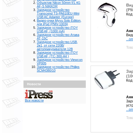
Объектив Nikon 50mm f/1.4G
Вид
AF-S NIKKOR
(PM
Зарядное устройство
Transcend TS-PA610EU-Mini
Код
USB AC Adapter (Europe)
Видео-очки Myvu Solo Edition,
для iPod (PMV-1003i)
Зарядное устройство iTOY
Анн
USB AF, (1000 mA)
Вид
Зарядное устройство Атава
АТ-15С
...о
Зарядное устройство USB,
2в1, от сети 220В/
Тов
автоприкуривателя 12В
Зарядное устройство iTOY
USB AF, (TC-300-A4 )
Зарядное устройство Viewcon
VP005
Зарядное устройство Philips
SCM4380/10
Зар
(10
Код
Новости
Анн
Все новости
Зар
уст
...о
Тов