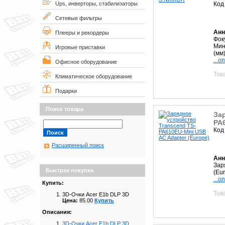
Код
Ups, инверторы, стабилизаторы
Сетевые фильтры
Анн
Плееры и рекордеры
Фок
Мин
Игровые приставки
(мм
...о
Офисное оборудование
Тов
Климатическое оборудование
Подарки
Поиск товара
За
PA6
Код
Расширенный поиск
Анн
Зар
Быстрая покупка
(Eu
...о
Купить:
Тов
3D-Очки Acer E1b DLP 3D
Цена:
85.00
Купить
Описания:
3D-Очки Acer E1b DLP 3D