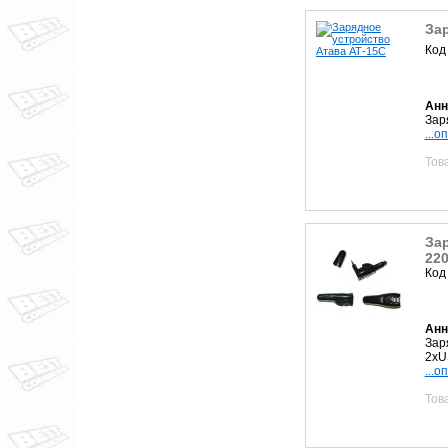
За
Код
Анн
Зар
...о
Тов
Зар
22
Код
Анн
Зар
2xU
...о
Тов