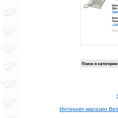
Цен
364
Зак
Анн
Тел
...о
Това
Поиск в категори
Интернет-магазин Best