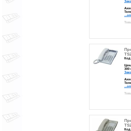
Зак
Анн
Тел
...о
Това
Пр
TS
Код 
Цен
300
Зак
Анн
Тел
...о
Това
Пр
TS
Код