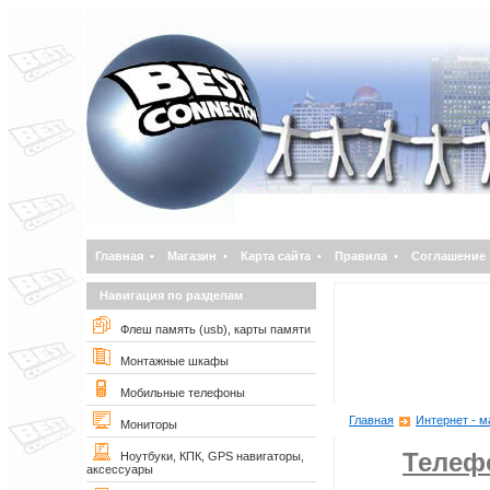
Главная
•
Магазин
•
Карта сайта
•
Правила
•
Соглашение
Навигация по разделам
Флеш память (usb), карты памяти
Монтажные шкафы
Мобильные телефоны
Главная
Интернет - м
Мониторы
Телеф
Ноутбуки, КПК, GPS навигаторы,
аксессуары