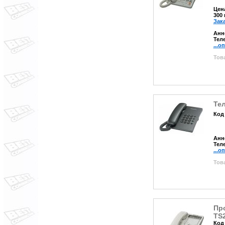
Цен
300
Зак
Анн
Тел
...о
Това
Те
Код
Анн
Тел
...о
Това
Пр
TS
Код 