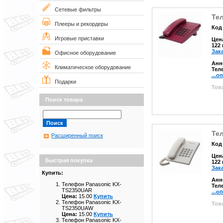
Сетевые фильтры
Те
Плееры и рекордеры
Код 
Игровые приставки
Цен
122
Зак
Офисное оборудование
Анн
Климатическое оборудование
Тел
...о
Подарки
Това
Поиск товара
Те
Расширенный поиск
Код 
Цен
Быстрая покупка
122
Зак
Купить:
Анн
Телефон Panasonic KX-
Тел
TS2350UAR
...о
Цена:
15.00
Купить
Телефон Panasonic KX-
Това
TS2350UAW
Цена:
15.00
Купить
Телефон Panasonic KX-