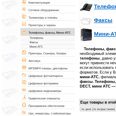
Комплектующие
Телефо
Сетевое оборудование
Телевизоры и плазмы
Факсы
Проекторы и экраны
Мини-А
Телефоны, факсы, Мини-АТС
Телефоны
Факсы
Мини-АТС
Телефоны, факс
необходимый элеме
Принтеры, Сканеры, Копиры
телефоны
, давно 
Автозвук
могут привнести не
если использовать
MP3/MP4 плееры, диктофоны
форматов. Если у В
Цифровые фотоаппараты
мини-АТС
, филиал
факсы.
Телефоны,
Цифровые фоторамки
DECT,
мини АТС
— 
Цифровые видеокамеры
Графические планшеты
Еще товары в этой
Программное обеспечение
Ups, инверторы, стабилизаторы