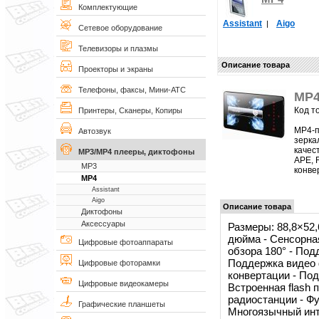
Комплектующие
Assistant
Aigo
|
Сетевое оборудование
Телевизоры и плазмы
Описание товара
Проекторы и экраны
Телефоны, факсы, Мини-АТС
MP4
Код т
Принтеры, Сканеры, Копиры
МР4-п
Автозвук
зерка
качес
MP3/MP4 плееры, диктофоны
APE, 
MP3
конве
MP4
Assistant
Aigo
Описание товара
Диктофоны
Аксессуары
Размеры: 88,8×52
дюйма - Сенсорная
Цифровые фотоаппараты
обзора 180° - По
Поддержка видео 
Цифровые фоторамки
конвертации - По
Цифровые видеокамеры
Встроенная flash 
радиостанции - Фу
Графические планшеты
Многоязычный инт