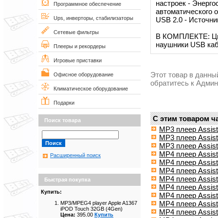
настроек - Энерго
Программное обеспечение
автоматического 
Ups, инверторы, стабилизаторы
USB 2.0 - Источн
Сетевые фильтры
В КОМПЛЕКТЕ: Ци
наушники USB каб
Плееры и рекордеры
Игровые приставки
Этот товар в данны
Офисное оборудование
обратитесь к Адми
Климатическое оборудование
Подарки
С этим товаром ч
Поиск товара
MP3 плеер Assist
MP3 плеер Assist
MP3 плеер Assis
MP4 плеер Assis
Расширенный поиск
MP4 плеер Assist
MP4 плеер Assist
MP4 плеер Assist
Быстрая покупка
MP4 плеер Assist
Купить:
MP4 плеер Assist
MP4 плеер Assist
MP3/MPEG4 player Apple A1367
iPOD Touch 32GB (4Gen)
MP4 плеер Assist
Цена:
395.00
Купить