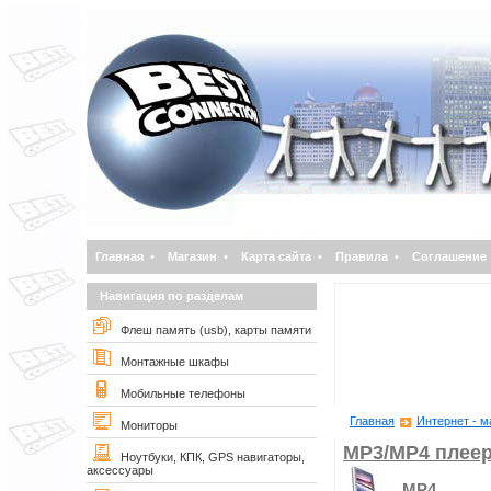
Главная
•
Магазин
•
Карта сайта
•
Правила
•
Соглашение
Навигация по разделам
Флеш память (usb), карты памяти
Монтажные шкафы
Мобильные телефоны
Главная
Интернет - м
Мониторы
MP3/MP4 плее
Ноутбуки, КПК, GPS навигаторы,
аксессуары
MP4