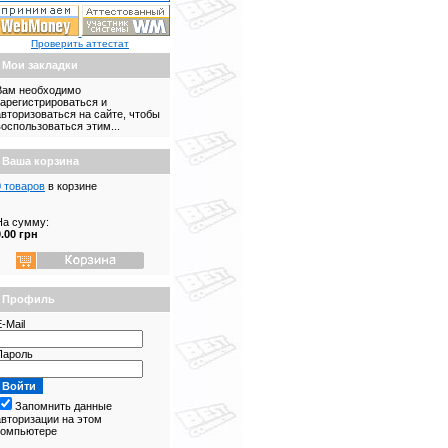
Проверить аттестат
Мои закладки
Вам необходимо
зарегистрироваться и
авторизоваться на сайте, чтобы
воспользоваться этим...
Ваша корзина
0 товаров
в корзине
На сумму:
0.00 грн
Профиль
-Mail
Пароль
Запомнить данные
авторизации на этом
компьютере