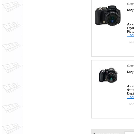
Фот
Код 
Анн
Olym
Pict
...о
Това
Фо
Код 
Анн
Фото
Dig.
...о
Това