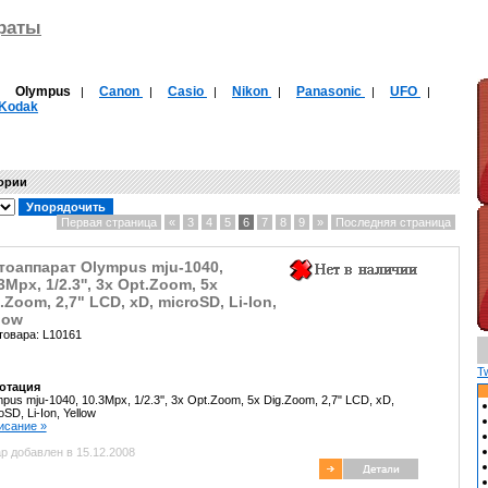
раты
Olympus
Canon
Casio
Nikon
Panasonic
UFO
|
|
|
|
|
|
|
Kodak
гории
Первая страница
«
3
4
5
6
7
8
9
»
Последняя страница
тоаппарат Olympus mju-1040,
3Mpx, 1/2.3'', 3x Opt.Zoom, 5x
.Zoom, 2,7" LCD, xD, microSD, Li-Ion,
low
товара: L10161
T
отация
pus mju-1040, 10.3Mpx, 1/2.3'', 3x Opt.Zoom, 5x Dig.Zoom, 2,7" LCD, xD,
oSD, Li-Ion, Yellow
писание »
р добавлен в 15.12.2008