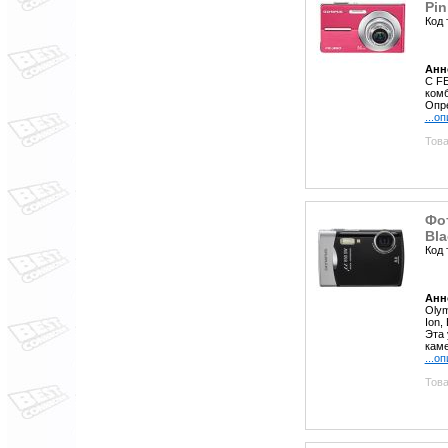
Pin
Код 
Анн
С FE
комб
Опре
...о
Това
Фо
Bla
Код 
Анн
Olym
Ion,
Эта 
каме
...о
Това