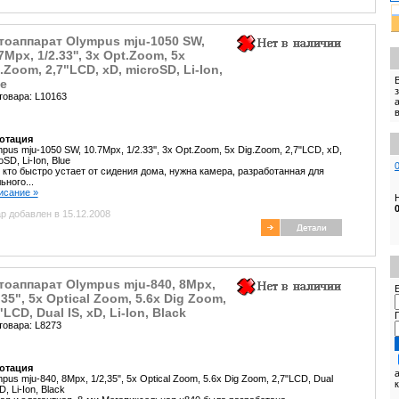
тоаппарат Olympus mju-1050 SW,
7Mpx, 1/2.33'', 3x Opt.Zoom, 5x
.Zoom, 2,7"LCD, xD, microSD, Li-Ion,
e
товара: L10163
отация
pus mju-1050 SW, 10.7Mpx, 1/2.33'', 3x Opt.Zoom, 5x Dig.Zoom, 2,7"LCD, xD,
oSD, Li-Ion, Blue
 кто быстро устает от сидения дома, нужна камера, разработанная для
ьного...
писание »
р добавлен в 15.12.2008
оаппарат Olympus mju-840, 8Mpx,
E
,35", 5x Optical Zoom, 5.6x Dig Zoom,
"LCD, Dual IS, xD, Li-Ion, Black
товара: L8273
отация
pus mju-840, 8Mpx, 1/2,35", 5x Optical Zoom, 5.6x Dig Zoom, 2,7"LCD, Dual
D, Li-Ion, Black