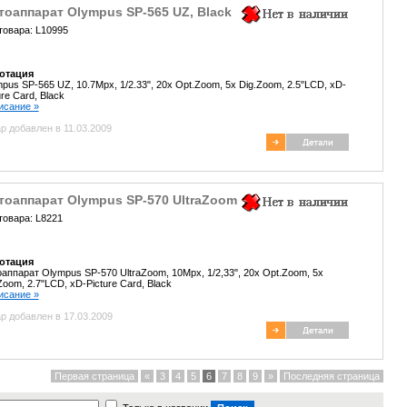
оаппарат Olympus SP-565 UZ, Black
товара: L10995
отация
pus SP-565 UZ, 10.7Mpx, 1/2.33", 20x Opt.Zoom, 5x Dig.Zoom, 2.5"LCD, xD-
ure Card, Black
писание »
р добавлен в 11.03.2009
тоаппарат Olympus SP-570 UltraZoom
товара: L8221
отация
аппарат Olympus SP-570 UltraZoom, 10Mpx, 1/2,33", 20x Opt.Zoom, 5x
Zoom, 2.7"LCD, xD-Picture Card, Black
писание »
р добавлен в 17.03.2009
Первая страница
«
3
4
5
6
7
8
9
»
Последняя страница