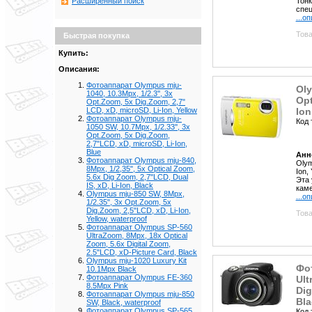
Тонк
Расширенный поиск
спец
...о
Това
Быстрая покупка
Купить:
Описания:
Фотоаппарат Olympus mju-
Oly
1040, 10.3Mpx, 1/2.3'', 3x
Opt
Opt.Zoom, 5x Dig.Zoom, 2,7"
Ion
LCD, xD, microSD, Li-Ion, Yellow
Фотоаппарат Olympus mju-
Код 
1050 SW, 10.7Mpx, 1/2.33'', 3x
Opt.Zoom, 5x Dig.Zoom,
2,7"LCD, xD, microSD, Li-Ion,
Blue
Анн
Фотоаппарат Olympus mju-840,
Olym
8Mpx, 1/2,35", 5x Optical Zoom,
Ion,
5.6x Dig Zoom, 2,7"LCD, Dual
Эта 
IS, xD, Li-Ion, Black
каме
Olympus mju-850 SW, 8Mpx,
...о
1/2.35", 3x Opt.Zoom, 5x
Dig.Zoom, 2,5"LCD, xD, Li-Ion,
Това
Yellow, waterproof
Фотоаппарат Olympus SP-560
UltraZoom, 8Mpx, 18x Optical
Zoom, 5.6x Digital Zoom,
2.5"LCD, xD-Picture Card, Black
Olympus mju-1020 Luxury Kit
Фо
10.1Mpx Black
Фотоаппарат Olympus FE-360
Ult
8.5Mpx Pink
Dig
Фотоаппарат Olympus mju-850
Bla
SW, Black, waterproof
Фотоаппарат Olympus SP-565
Код 