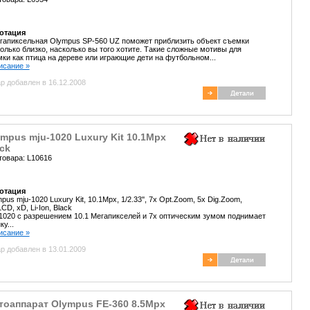
отация
гапиксельная Olympus SP-560 UZ поможет приблизить объект съемки
олько близко, насколько вы того хотите. Такие сложные мотивы для
ки как птица на дереве или играющие дети на футбольном...
писание »
р добавлен в 16.12.2008
mpus mju-1020 Luxury Kit 10.1Mpx
ck
товара: L10616
отация
pus mju-1020 Luxury Kit, 10.1Mpx, 1/2.33'', 7x Opt.Zoom, 5x Dig.Zoom,
LCD, xD, Li-Ion, Black
1020 с разрешением 10.1 Мегапикселей и 7х оптическим зумом поднимает
ку...
писание »
р добавлен в 13.01.2009
тоаппарат Olympus FE-360 8.5Mpx