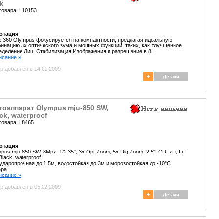
k
товара: L10153
отация
-360 Olympus фокусируется на компактности, предлагая идеальную
инацию 3х оптического зума и мощных функций, таких, как Улучшенное
деление Лиц, Стабилизация Изображения и разрешение в 8...
писание »
р добавлен в 14.01.2009
тоаппарат Olympus mju-850 SW,
ck, waterproof
товара: L8465
отация
pus mju-850 SW, 8Mpx, 1/2.35", 3x Opt.Zoom, 5x Dig.Zoom, 2,5"LCD, xD, Li-
 Black, waterproof
ударопрочная до 1.5м, водостойкая до 3м и морозостойкая до -10°C
ра...
писание »
р добавлен в 05.02.2009