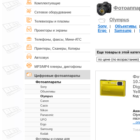
Комплектующие
Фотоаппа
Сетевое оборудование
Olympus
Телевизоры и плазмы
Sony
Объективы
|
Ergo
Samsung
Проекторы и экраны
|
|
Телефоны, факсы, Мини-АТС
Принтеры, Сканеры, Копиры
Еще товары в этой кате
Автозвук
MP3/MP4 плееры, диктофоны
Цифровые фотоаппараты
Фо
10.
Фотоаппараты
Dig
Sony
Yel
Объективы
Код 
Olympus
Canon
Casio
Nikon
Анн
Olym
Panasonic
micr
UFO
...о
Ergo
Samsung
Това
Kodak
Футляры и сумки для