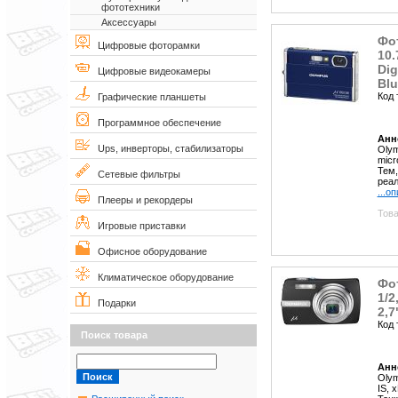
фототехники
Аксессуары
Фо
Цифровые фоторамки
10.
Dig
Цифровые видеокамеры
Blu
Код 
Графические планшеты
Программное обеспечение
Анн
Ups, инверторы, стабилизаторы
Olym
micr
Тем,
Сетевые фильтры
реал
...о
Плееры и рекордеры
Това
Игровые приставки
Офисное оборудование
Климатическое оборудование
Фот
1/2
Подарки
2,7
Код 
Поиск товара
Анн
Olym
IS, x