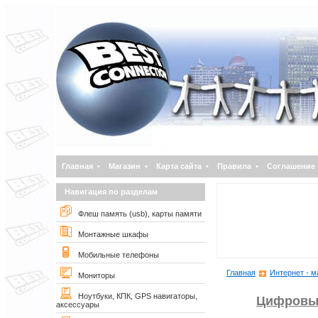
Главная
•
Магазин
•
Карта сайта
•
Правила
•
Соглашение
Навигация по разделам
Флеш память (usb), карты памяти
Монтажные шкафы
Мобильные телефоны
Главная
Интернет - м
Мониторы
Ноутбуки, КПК, GPS навигаторы,
Цифровы
аксессуары