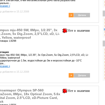
ая и элегантная, 8-ми Мегапиксельная µ840 была разработана
иально...
писание »
р добавлен в 15.12.2008
mpus mju-850 SW, 8Mpx, 1/2.35", 3x
.Zoom, 5x Dig.Zoom, 2,5"LCD, xD, Li-
, Yellow, waterproof
товара: L9298
отация
pus mju-850 SW, 8Mpx, 1/2.35", 3x Opt.Zoom, 5x Dig.Zoom, 2,5"LCD, xD, Li-
 Yellow, waterproof
ударопрочная до 1.5м, водостойкая до 3м и морозостойкая до -10°C
ра...
писание »
р добавлен в 15.12.2008
тоаппарат Olympus SP-560
raZoom, 8Mpx, 18x Optical Zoom, 5.6x
ital Zoom, 2.5"LCD, xD-Picture Card,
ck
товара: L6934