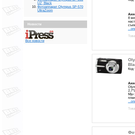
UZ, Black
Фотоаппарат Olympus SP-570
UltraZoom
Анн
8 ме
наст
Новости
съем
...о
Това
Все новости
Oly
Bla
Код 
Анн
Olym
2,7"
Mju-
план
...о
Това
Фо