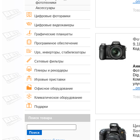
...о
фототехники
Аксессуары
Тов
Цифровые фоторамки
Цифровые видеокамеры
Графические планшеты
Фо
Программное обеспечение
9.1
Код
Ups, инверторы, стабилизаторы
Сетевые фильтры
Анн
Фот
Плееры и рекордеры
Dig.
Ком
Игровые приставки
улу
...о
Офисное оборудование
Тов
Климатическое оборудование
Подарки
Поиск товара
Ци
Son
Код