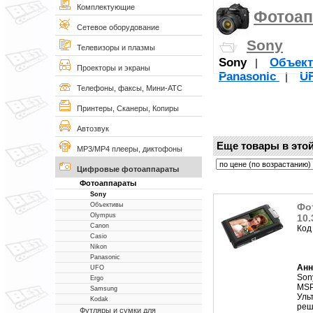
Комплектующие
Фотоап
Сетевое оборудование
Sony
Телевизоры и плазмы
Sony
Объек
|
Проекторы и экраны
Panasonic
U
|
Телефоны, факсы, Мини-АТС
Принтеры, Сканеры, Копиры
Автозвук
Еще товары в этой
MP3/MP4 плееры, диктофоны
Цифровые фотоаппараты
Фотоаппараты
Sony
Фо
Объективы
Olympus
10.
Canon
Код
Casio
Nikon
Panasonic
Анн
UFO
Son
Ergo
MSPr
Samsung
Уль
Kodak
реше
Футляры и сумки для