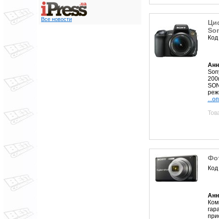
Все новости
Ци
Son
Код
Анн
Sony
200m
SON
реж
...о
Тов
Фот
Код
Анн
Ком
гар
при