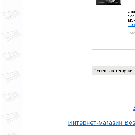
Анн
Son
MSPr
...о
Тов
Поиск в категории
Интернет-магазин Best