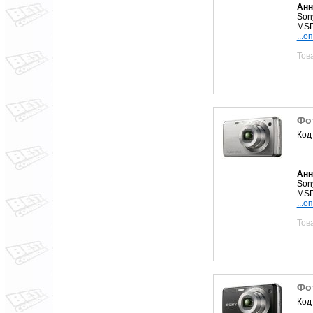
Анн
Son
MSPr
...о
Тов
Фот
Код
Анн
Son
MSPr
...о
Тов
Фо
Код