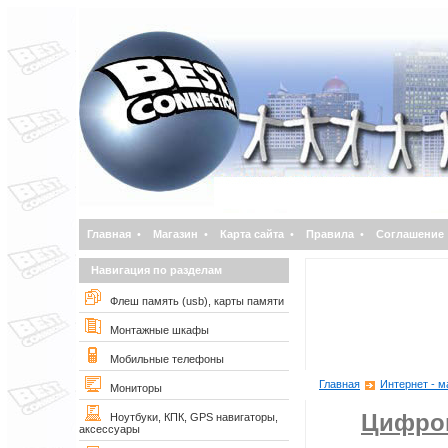
Главная
•
Магазин
•
Карта сайта
•
Правила
•
Соглашение
Навигация по разделам
Флеш память (usb), карты памяти
Монтажные шкафы
Мобильные телефоны
Главная
Интернет - м
Мониторы
Цифро
Ноутбуки, КПК, GPS навигаторы,
аксессуары