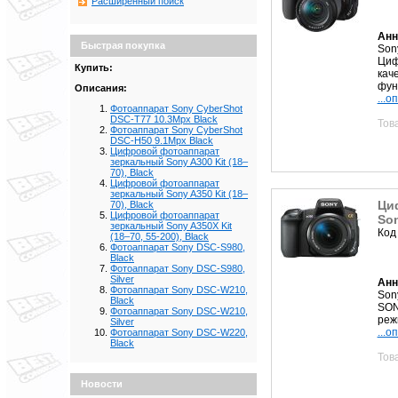
Расширенный поиск
Анн
Быстрая покупка
Sony
Циф
Купить:
кач
функ
Описания:
...о
Фотоаппарат Sony CyberShot
DSC-T77 10.3Mpx Black
Тов
Фотоаппарат Sony CyberShot
DSC-H50 9.1Mpx Black
Цифровой фотоаппарат
зеркальный Sony A300 Kit (18–
70), Black
Цифровой фотоаппарат
зеркальный Sony A350 Kit (18–
Ци
70), Black
Цифровой фотоаппарат
Son
зеркальный Sony A350X Kit
Код
(18–70, 55-200), Black
Фотоаппарат Sony DSC-S980,
Black
Фотоаппарат Sony DSC-S980,
Silver
Анн
Фотоаппарат Sony DSC-W210,
Sony
Black
SON
Фотоаппарат Sony DSC-W210,
реж
Silver
...о
Фотоаппарат Sony DSC-W220,
Black
Тов
Новости