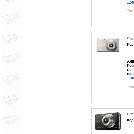
...о
Тов
Фот
Код
Анн
Ком
гар
при
...о
Тов
Фо
Код