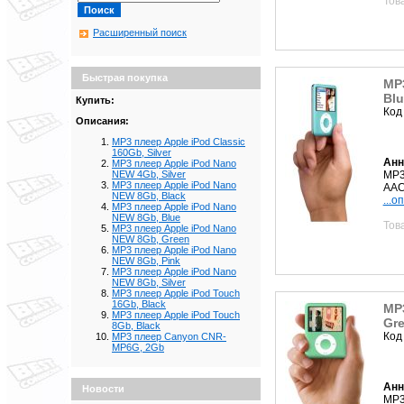
Тов
Расширенный поиск
Быстрая покупка
MP
Blu
Купить:
Код
Описания:
MP3 плеер Apple iPod Classic
160Gb, Silver
Анн
MP3 плеер Apple iPod Nano
MP3
NEW 4Gb, Silver
MP3 плеер Apple iPod Nano
AAC
NEW 8Gb, Black
...о
MP3 плеер Apple iPod Nano
NEW 8Gb, Blue
Тов
MP3 плеер Apple iPod Nano
NEW 8Gb, Green
MP3 плеер Apple iPod Nano
NEW 8Gb, Pink
MP3 плеер Apple iPod Nano
NEW 8Gb, Silver
MP3 плеер Apple iPod Touch
16Gb, Black
MP
MP3 плеер Apple iPod Touch
Gr
8Gb, Black
Код
MP3 плеер Canyon CNR-
MP6G, 2Gb
Анн
Новости
MP3