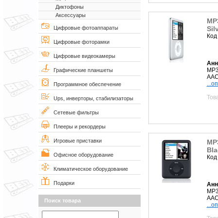
Диктофоны
Аксессуары
MP
Sil
Цифровые фотоаппараты
Код
Цифровые фоторамки
Цифровые видеокамеры
Анн
MP3
Графические планшеты
AAC,
...о
Программное обеспечение
Тов
Ups, инверторы, стабилизаторы
Сетевые фильтры
Плееры и рекордеры
Игровые приставки
MP
Bla
Офисное оборудование
Код
Климатическое оборудование
Подарки
Анн
MP3
AAC
Поиск товара
...о