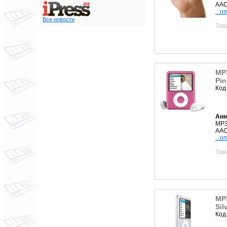
AAC
...о
Все новости
Тов
MP
Pin
Код
Анн
MP3
AAC
...о
Тов
MP
Sil
Код