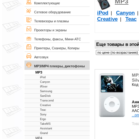
MP3
Комплектующие
iPod
Canyon
|
Сетевое оборудование
Creative
Teac
|
Телевизоры и плазмы
Проекторы и экраны
Телефоны, факсы, Мини-АТС
Еще товары в этой
Принтеры, Сканеры, Копиры
Автозвук
MP3/MP4 плееры, диктофоны
MP3
MP3
iPod
Sil
Canyon
Код
iRiver
Samsung
SanDisk
Transcend
Анн
Creative
MP3
Teac
AAC,
...о
Sony
Ergo
Тов
TakeMS
Assistant
Grand
MP4