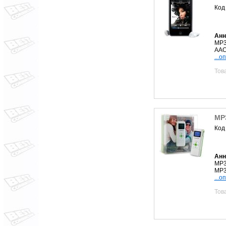
Код
Анн
MP3
AAC,
...о
Тов
MP
Код
Анн
MP3
MP3
...о
Тов