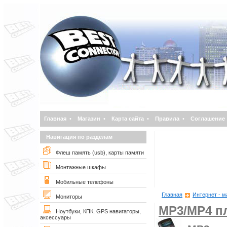
Главная
•
Магазин
•
Карта сайта
•
Правила
•
Соглашение
Навигация по разделам
Флеш память (usb), карты памяти
Монтажные шкафы
Мобильные телефоны
Главная
Интернет - м
Мониторы
MP3/MP4 п
Ноутбуки, КПК, GPS навигаторы,
аксессуары