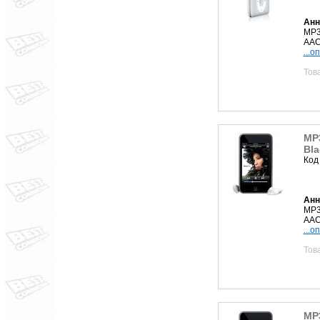
Анн
MP3
AAC,
...о
Тов
MP3
Bla
Код
Анн
MP3
AAC,
...о
Тов
MP3