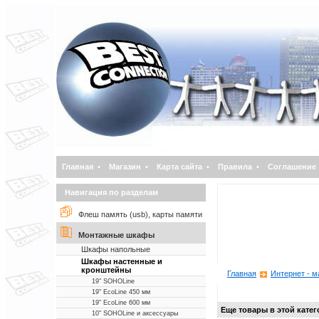
Главная
•
Магазин
•
Карта сайта
•
Правила
•
Соглашение
Навигация по разделам
Флеш память (usb), карты памяти
Монтажные шкафы
Шкафы напольные
Шкафы настенные и
кронштейны
Главная
Интернет - м
19" SOHOLine
19" EcoLine 450 мм
19" EcoLine 600 мм
Еще товары в этой кате
10" SOHOLine и аксессуары