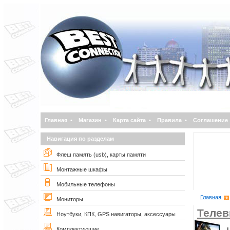
Главная
•
Магазин
•
Карта сайта
•
Правила
•
Соглашение
Навигация по разделам
Флеш память (usb), карты памяти
Монтажные шкафы
Мобильные телефоны
Главная
Мониторы
Телев
Ноутбуки, КПК, GPS навигаторы, аксессуары
Комплектующие