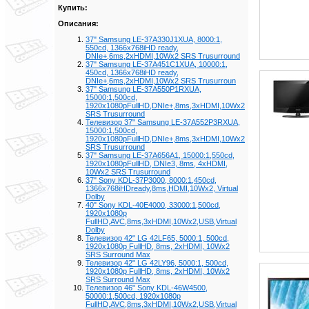
Купить:
Описания:
37" Samsung LE-37A330J1XUA, 8000:1,
550cd, 1366x768iHD ready,
DNIe+,6ms,2xHDMI,10Wx2 SRS Trusurround
37" Samsung LE-37A451C1XUA, 10000:1,
450cd, 1366x768iHD ready,
DNIe+,6ms,2xHDMI,10Wx2 SRS Trusurroun
37" Samsung LE-37A550P1RXUA,
15000:1,500cd,
1920x1080pFullHD,DNIe+,8ms,3xHDMI,10Wx2
SRS Trusurround
Телевизор 37" Samsung LE-37A552P3RXUA,
15000:1,500cd,
1920x1080pFullHD,DNIe+,8ms,3xHDMI,10Wx2
SRS Trusurround
37" Samsung LE-37A656A1, 15000:1,550cd,
1920x1080pFullHD, DNIe3, 8ms, 4xHDMI,
10Wx2 SRS Trusurround
37" Sony KDL-37P3000, 8000:1,450cd,
1366x768iHDready,8ms,HDMI,10Wx2, Virtual
Dolby
40" Sony KDL-40E4000, 33000:1,500cd,
1920x1080p
FullHD,AVC,8ms,3хHDMI,10Wx2,USB,Virtual
Dolby
Телевизор 42" LG 42LF65, 5000:1, 500cd,
1920х1080p FullHD, 8ms, 2xHDMI, 10Wx2
SRS Surround Max
Телевизор 42" LG 42LY96, 5000:1, 500cd,
1920х1080p FullHD, 8ms, 2xHDMI, 10Wx2
SRS Surround Max
Телевизор 46" Sony KDL-46W4500,
50000:1,500cd, 1920x1080p
FullHD,AVC,8ms,3хHDMI,10Wx2,USB,Virtual