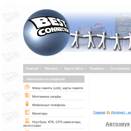
Главная
•
Магазин
•
Карта сайта
•
Правила
•
Соглашение
Навигация по разделам
Флеш память (usb), карты памяти
Монтажные шкафы
Мобильные телефоны
Главная
Интернет - м
Мониторы
Ноутбуки, КПК, GPS навигаторы,
Автозвук
аксессуары