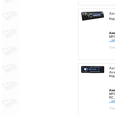
Авт
Код
Анн
MP3
...о
Тов
Авт
Ava
Код
Анн
MP3
RC,
...о
Тов