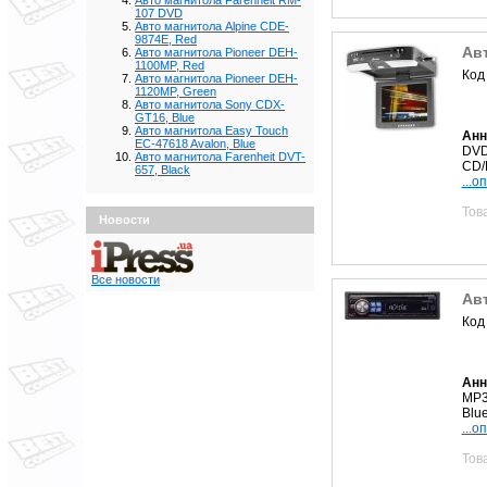
Авто магнитола Farenheit RM-
107 DVD
Авто магнитола Alpine CDE-
9874E, Red
Авт
Авто магнитола Pioneer DEH-
1100MP, Red
Код
Авто магнитола Pioneer DEH-
1120MP, Green
Авто магнитола Sony CDX-
GT16, Blue
Авто магнитола Easy Touch
Анн
EC-47618 Avalon, Blue
DVD
Авто магнитола Farenheit DVT-
CD/
657, Black
...о
Тов
Новости
Все новости
Авт
Код
Анн
MP3
Blue
...о
Тов