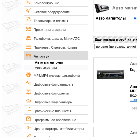
Комплектующие
Авто магн
Сетевое оборудование
Авто магнитолы
А
|
Телевизоры и плазмы
Проекторы и экраны
Телефоны, факсы, Мини-АТС
Еще товары в этой кате
Принтеры, Сканеры, Копиры
Автозвук
Авто магнитолы
Ав
Авто акустика
Код
MP3/MP4 плееры, диктофоны
Цифровые фотоаппараты
Анн
MP3
Цифровые фоторамки
под
...о
Цифровые видеокамеры
Тов
Графические планшеты
Программное обеспечение
Ups, инверторы, стабилизаторы
Ав