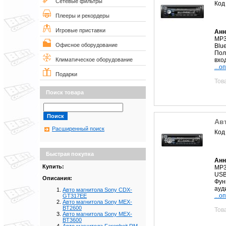
Сетевые фильтры
Код
Плееры и рекордеры
Игровые приставки
Анн
MP3
Офисное оборудование
Blue
Пол
вхо
Климатическое оборудование
...о
Подарки
Тов
Поиск товара
Ав
Расширенный поиск
Код
Быстрая покупка
Анн
Купить:
MP3
USB
Описания:
Фун
ауд
Авто магнитола Sony CDX-
...о
GT317EE
Авто магнитола Sony MEX-
BT2600
Тов
Авто магнитола Sony MEX-
BT3600