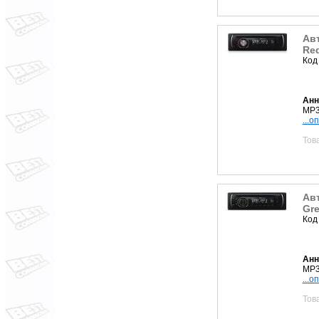
Авт
Re
Код
Анн
MP3
...о
Тов
Авт
Gr
Код
Анн
MP3
...о
Тов