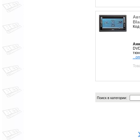
Авт
Bla
Код
Анн
DVD
тюне
...о
Тов
Поиск в категории: