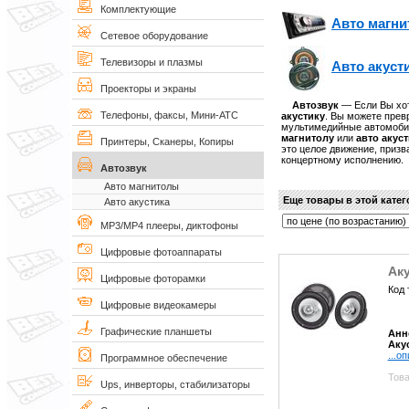
Комплектующие
Авто магн
Сетевое оборудование
Телевизоры и плазмы
Авто акуст
Проекторы и экраны
Автозвук
— Если Вы хот
Телефоны, факсы, Мини-АТС
акустику
. Вы можете пре
мультимедийные автомоби
магнитолу
или
авто акус
Принтеры, Сканеры, Копиры
это целое движение, приз
концертному исполнению.
Автозвук
Авто магнитолы
Еще товары в этой кате
Авто акустика
MP3/MP4 плееры, диктофоны
Цифровые фотоаппараты
Ак
Цифровые фоторамки
Код 
Цифровые видеокамеры
Графические планшеты
Анн
Аку
...о
Программное обеспечение
Това
Ups, инверторы, стабилизаторы