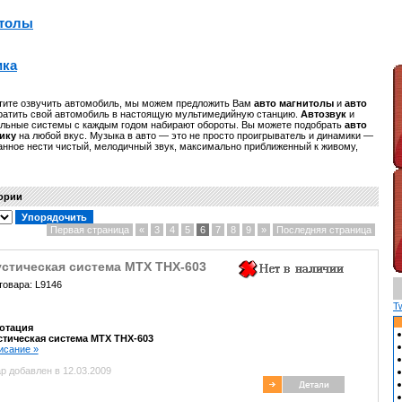
итолы
ика
ите озвучить автомобиль, мы можем предложить Вам
авто магнитолы
и
авто
вратить свой автомобиль в настоящую мультимедийную станцию.
Автозвук
и
льные системы с каждым годом набирают обороты. Вы можете подобрать
авто
тику
на любой вкус. Музыка в авто — это не просто проигрыватель и динамики —
ванное нести чистый, мелодичный звук, максимально приближенный к живому,
гории
Первая страница
«
3
4
5
6
7
8
9
»
Последняя страница
устическая система MTX THX-603
товара: L9146
T
отация
стическая система MTX THX-603
писание »
р добавлен в 12.03.2009