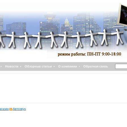
•
Новости
•
Обзорные статьи
•
О компании
•
Обратная связь
агазин
Автозвук