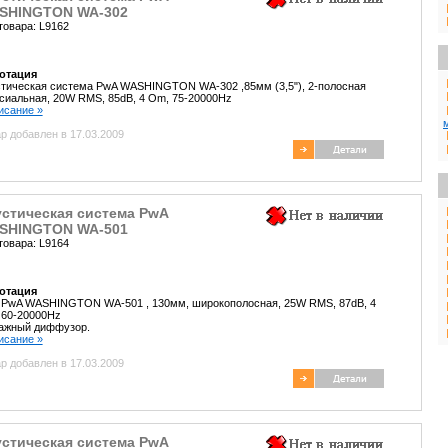
SHINGTON WA-302
товара: L9162
отация
тическая система PwA WASHINGTON WA-302 ,85мм (3,5"), 2-полосная
сиальная, 20W RMS, 85dB, 4 Om, 75-20000Hz
писание »
р добавлен в 17.03.2009
устическая система PwA
SHINGTON WA-501
товара: L9164
отация
. PwA WASHINGTON WA-501 , 130мм, широкополосная, 25W RMS, 87dB, 4
 60-20000Hz
ажный диффузор.
писание »
р добавлен в 17.03.2009
устическая система PwA