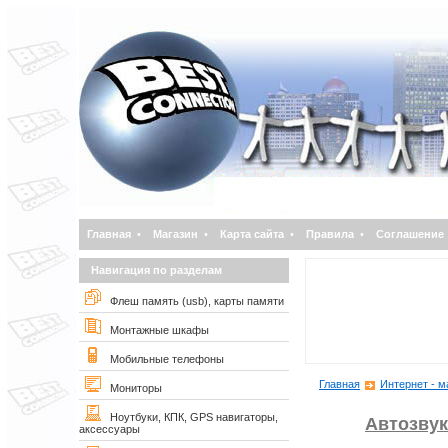
Главная
•
Магазин
•
Карта сайта
•
Правила
•
Соглашение
Навигация по разделам
Флеш память (usb), карты памяти
Монтажные шкафы
Мобильные телефоны
Главная
Интернет - м
Мониторы
Ноутбуки, КПК, GPS навигаторы,
Автозвук
аксессуары