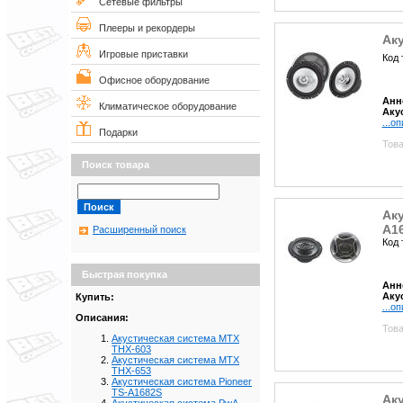
Сетевые фильтры
Плееры и рекордеры
Ак
Игровые приставки
Код 
Офисное оборудование
Анн
Климатическое оборудование
Аку
...о
Подарки
Това
Поиск товара
Аку
A1
Расширенный поиск
Код 
Быстрая покупка
Анн
Аку
Купить:
...о
Описания:
Това
Акустическая система MTX
THX-603
Акустическая система MTX
THX-653
Акустическая система Pioneer
TS-A1682S
Ак