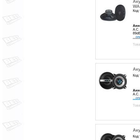
Ак
WA
Код 
Анн
А.С.
89dB
...о
Това
Аку
Код 
Анн
А.С.
...о
Това
Аку
Код 