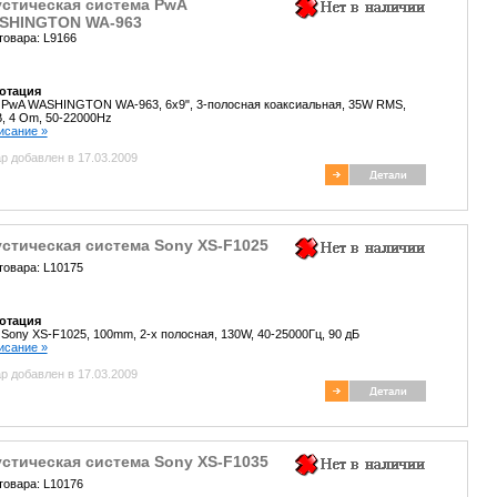
устическая система PwA
SHINGTON WA-963
товара: L9166
отация
 PwA WASHINGTON WA-963, 6x9", 3-полосная коаксиальная, 35W RMS,
, 4 Om, 50-22000Hz
писание »
р добавлен в 17.03.2009
стическая система Sony XS-F1025
товара: L10175
отация
 Sony XS-F1025, 100mm, 2-x полосная, 130W, 40-25000Гц, 90 дБ
писание »
р добавлен в 17.03.2009
стическая система Sony XS-F1035
товара: L10176