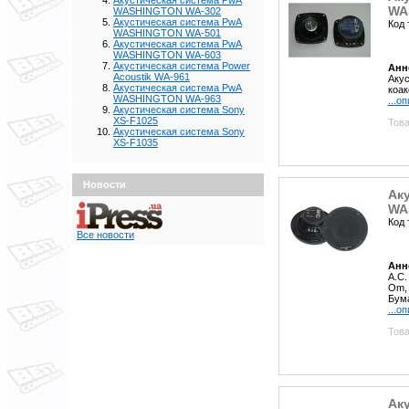
Акустическая система PwA
WA
WASHINGTON WA-302
Акустическая система PwA
Код 
WASHINGTON WA-501
Акустическая система PwA
WASHINGTON WA-603
Акустическая система Power
Анн
Acoustik WA-961
Акус
Акустическая система PwA
коак
WASHINGTON WA-963
...о
Акустическая система Sony
XS-F1025
Това
Акустическая система Sony
XS-F1035
Новости
Ак
WA
Код 
Все новости
Анн
А.С
Om,
Бум
...о
Това
Ак