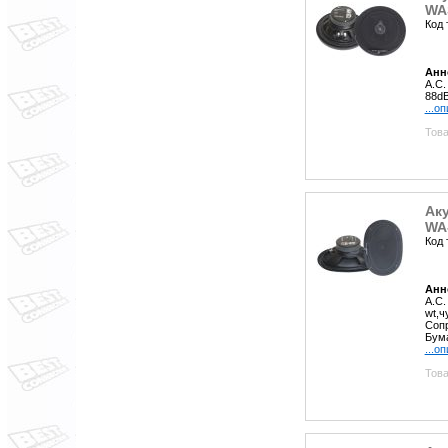
WA
Код 
Анн
А.С
88dB
...о
Това
Аку
WA
Код 
Анн
А.С.
wt,ч
Сопр
Бум
...о
Това