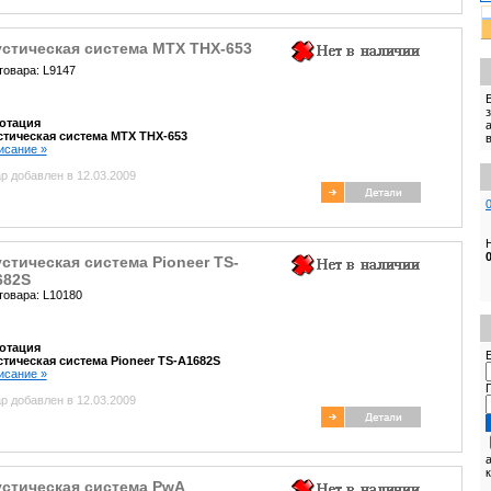
устическая система MTX THX-653
товара: L9147
отация
стическая система MTX THX-653
писание »
р добавлен в 12.03.2009
стическая система Pioneer TS-
682S
товара: L10180
отация
E
стическая система Pioneer TS-A1682S
писание »
р добавлен в 12.03.2009
устическая система PwA