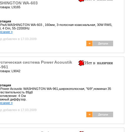
SHINGTON WA-603
товара: L9165
отация
. PwA WASHINGTON WA-603 , 160мм, 3-полосная коаксиальная, 30W RMS,
, 4 Om, 55-22000Hz
писание »
р добавлен в 17.03.2009
стическая система Power Acoustik
-961
товара: L9042
отация
 Power Acoustic WASHINGTON WA-961,широкополосная, ''6/9'',номинал 35
увствительность 89дб
отивление: 4 Ом
ажный диффузор.
писание »
р добавлен в 17.03.2009