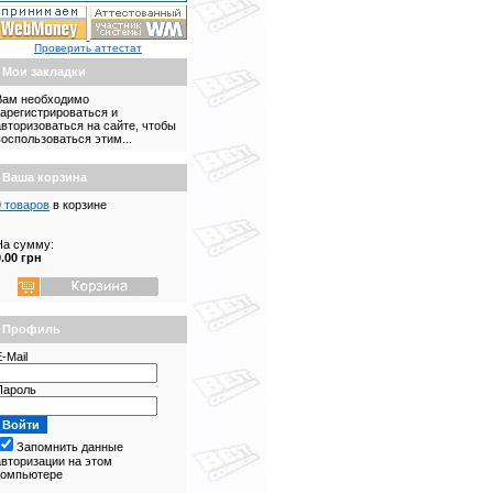
Проверить аттестат
Мои закладки
Вам необходимо
зарегистрироваться и
авторизоваться на сайте, чтобы
воспользоваться этим...
Ваша корзина
0 товаров
в корзине
На сумму:
0.00 грн
Профиль
-Mail
Пароль
Запомнить данные
авторизации на этом
компьютере