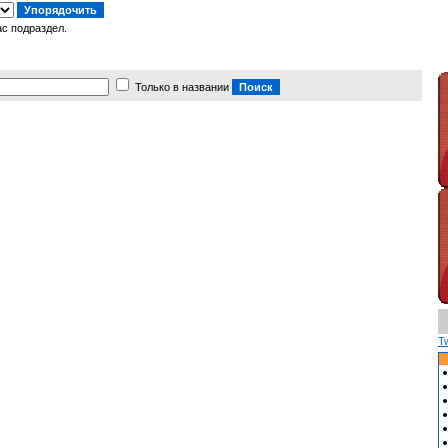
с подраздел.
Только в названии
T