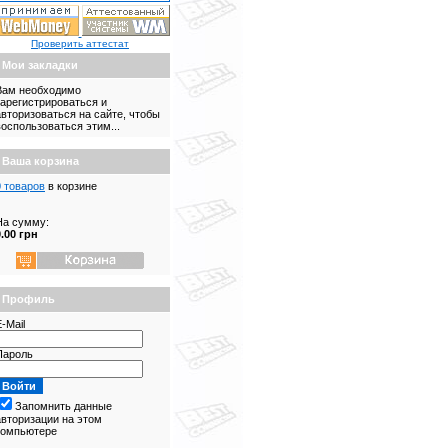
Проверить аттестат
Мои закладки
Вам необходимо
зарегистрироваться и
авторизоваться на сайте, чтобы
воспользоваться этим...
Ваша корзина
0 товаров
в корзине
На сумму:
0.00 грн
Профиль
-Mail
Пароль
Запомнить данные
авторизации на этом
компьютере