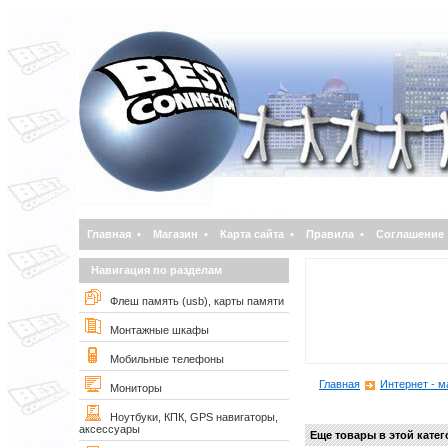
Главная
•
Магазин
•
Карта сайта
•
Правила
•
Соглашение
Навигация по разделам
Флеш память (usb), карты памяти
Монтажные шкафы
Мобильные телефоны
Главная
Интернет - м
Мониторы
Ноутбуки, КПК, GPS навигаторы,
аксессуары
Еще товары в этой кате