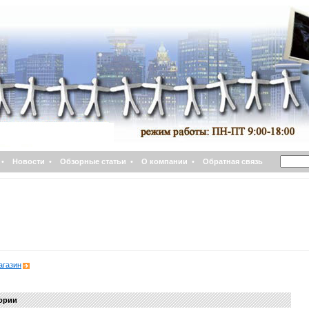
•
Новости
•
Обзорные статьи
•
О компании
•
Обратная связь
агазин
гории