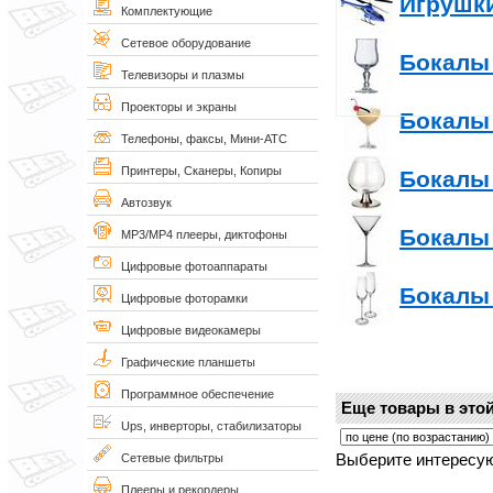
Игрушк
Комплектующие
Сетевое оборудование
Бокалы 
Телевизоры и плазмы
Проекторы и экраны
Бокалы 
Телефоны, факсы, Мини-АТС
Принтеры, Сканеры, Копиры
Бокалы 
Автозвук
Бокалы
MP3/MP4 плееры, диктофоны
Цифровые фотоаппараты
Бокалы
Цифровые фоторамки
Цифровые видеокамеры
Графические планшеты
Программное обеспечение
Еще товары в этой
Ups, инверторы, стабилизаторы
Выберите интересую
Сетевые фильтры
Плееры и рекордеры