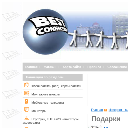
Главная
•
Магазин
•
Карта сайта
•
Правила
•
Соглашение
Навигация по разделам
Флеш память (usb), карты памяти
Монтажные шкафы
Мобильные телефоны
Главная
Интернет - м
Мониторы
Подарки
Ноутбуки, КПК, GPS навигаторы,
аксессуары