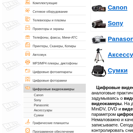
Комплектующие
Canon
Сетевое оборудование
Телевизоры и плазмы
Sony
Проекторы и экраны
Panason
Телефоны, факсы, Мини-АТС
Принтеры, Сканеры, Копиры
Аксесс
Автозвук
MP3/MP4 плееры, диктофоны
Сумки
Цифровые фотоаппараты
Цифровые фоторамки
Цифровые виде
Цифровые видеокамеры
аналоговые практич
Canon
задумываясь о
вид
Sony
видеокамеры
. На
Panasonic
MiniDV, DVD и
вид
Аксессуары
параметром
цифро
Сумки
Немаловажно и каче
Графические планшеты
записываете. Сегод
контролировать сни
Программное обеспечение