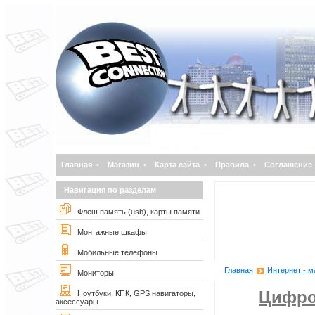
Главная
•
Магазин
•
Карта сайта
•
Правила
•
Соглашение
Навигация по разделам
Флеш память (usb), карты памяти
Монтажные шкафы
Мобильные телефоны
Главная
Интернет - м
Мониторы
Цифро
Ноутбуки, КПК, GPS навигаторы,
аксессуары